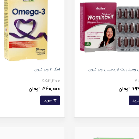
ومیناویت اوریجینال ویواتیون
امگا 3 ویواتیون
554,400
71
تومان
540,000 تومان
خرید