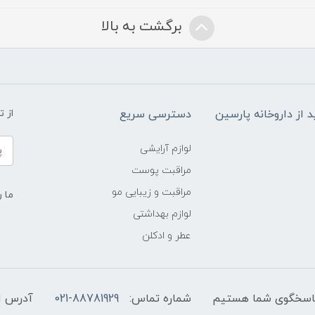
برگشت به بالا
د از داروخانه پارسین
دسترسی سریع
از 
لوازم آرایشی
مراقبت پوست
مراقبت و زیبایی مو
ما ر
لوازم بهداشتی
عطر و ادکلن
شماره تماس:
021-88781929
آدرس ا