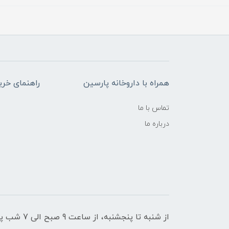
همراه با داروخانه پارسین
راهنمای خری
تماس با ما
درباره ما
از شنبه تا پنجشنبه، از ساعت 9 صبح الی 7 شب پاسخگوی شما هستیم