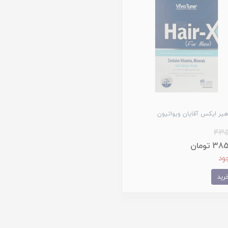
یر ایکس آقایان ویواتیون
435
 تومان
ود