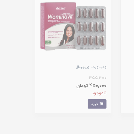
ومیناویت اوریجینال
455,400
450,000 تومان
ناموجود
خرید