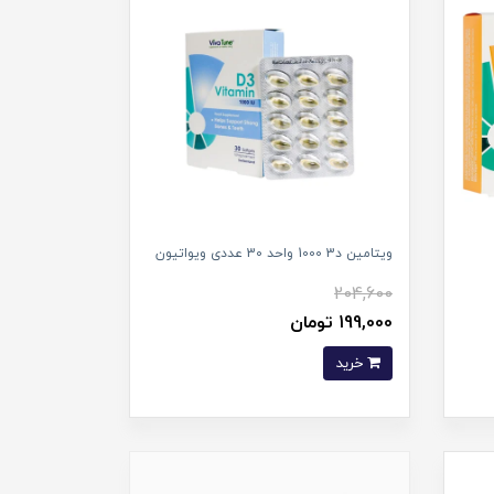
ویتامین د3 1000 واحد 30 عددی ویواتیون
204,600
199,000 تومان
خرید