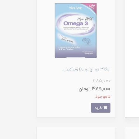
امگا 3 دی اچ ای بالا ویواتیون
485,000
475,000 تومان
ناموجود
خرید