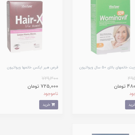
انمهای بالای 50 سال ویواتیون
قرص هیر ایکس خانمها ویواتیون
729,300
495
 تومان
725,000 تومان
ود
ناموجود
خرید