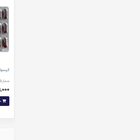
کپسول 
6,100
699,000 
خرید