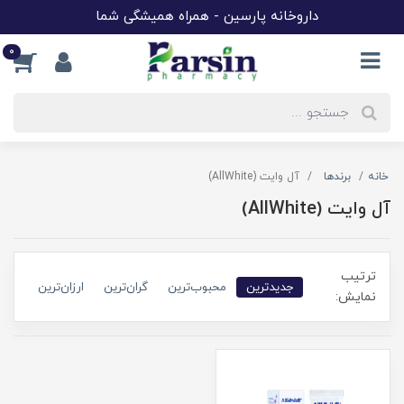
داروخانه پارسین - همراه همیشگی شما
0
خانه
برندها
آل وایت (AllWhite)
آل وایت (AllWhite)
ترتیب
جدیدترین
محبوب‌ترین
گران‌ترین
ارزان‌ترین
نمایش: