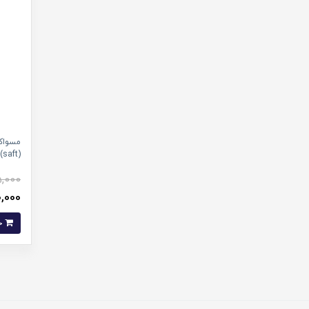
مسواک 
(saft)
,000
260,000 
خرید