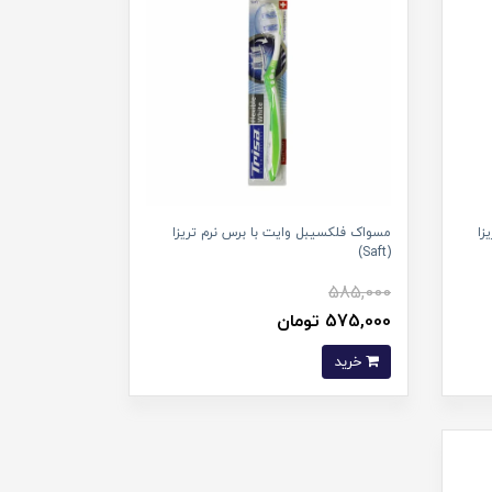
سال تریزا
مسواک فلکسیبل وایت با برس نرم تریزا
(Saft)
585,000
575,000 تومان
خرید