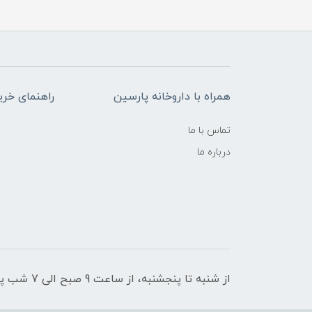
همراه با داروخانه پارسین
راهنمای خری
تماس با ما
درباره ما
از شنبه تا پنجشنبه، از ساعت 9 صبح الی 7 شب پاسخگوی شما هستیم