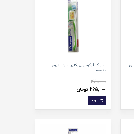
رم
مسواک فوکوس پروکلین تریزا با برس
متوسط
270,000
265,000 تومان
خرید