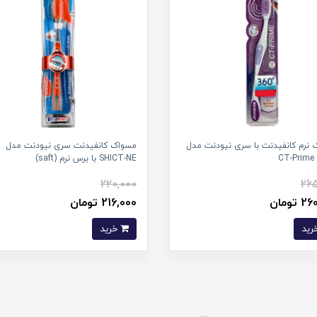
نرم کانفیدنت با سری نیودنت مدل
مسواک کانفیدنت سری نیودنت مدل
CT-Prime 
SHICT-NE با برس نرم (saft)
220,000
265
تومان
216,000 تومان
خرید