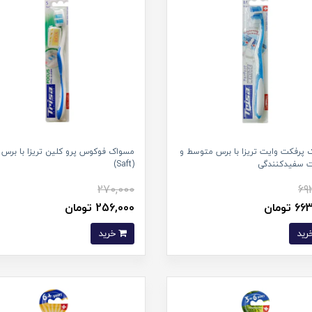
پرفکت وایت تریزا با برس متوسط و
مسواک فوکوس پرو کلین تریزا با برس ن
 سفیدکنندگی
(Saft)
270,000
69
تومان
256,000 تومان
خرید