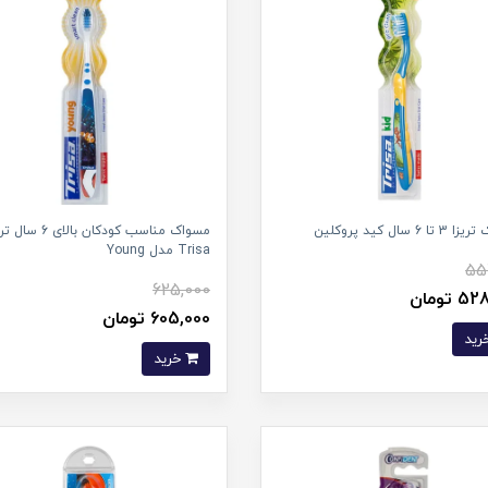
 6 سال کید پروکلین
مسواک مناسب کودکان بالای 6 
Trisa مدل Young
55
625,000
 تومان
605,000 تومان
خرید