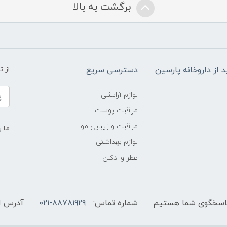
برگشت به بالا
د از داروخانه پارسین
دسترسی سریع
از 
لوازم آرایشی
مراقبت پوست
مراقبت و زیبایی مو
ما ر
لوازم بهداشتی
عطر و ادکلن
شماره تماس:
021-88781929
آدرس ا