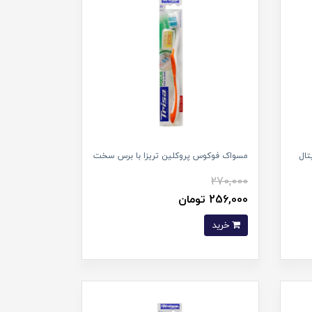
تال
مسواک فوکوس پروکلین تریزا با برس سخت
270,000
256,000 تومان
خرید