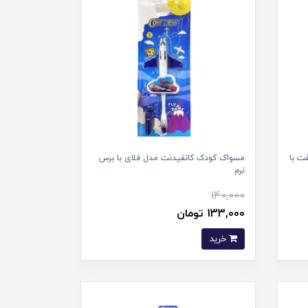
ت با
مسواک کودک کانفیدنت مدل فلای با برس
نرم
140,000
133,000 تومان
خرید