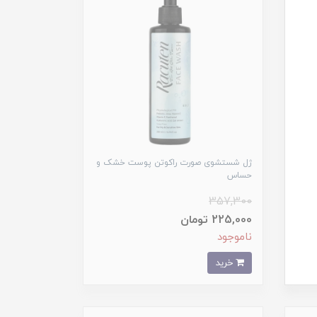
ژل شستشوی صورت راکوتن پوست خشک و
حساس
357,300
225,000 تومان
ناموجود
خرید