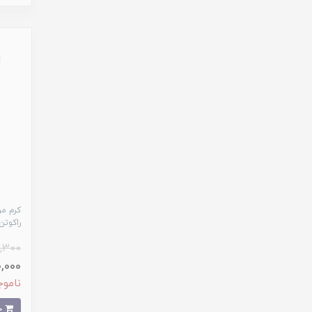
کرم م
راکوتن
,300
230,000
ناموج
خرید