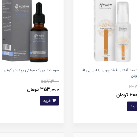
 ضد آفتاب فاقد چربی با اس پی اف
سرم ضد چروک مولتی پپتید راکوتن
557,300
632
353,000 تومان
تومان
خرید