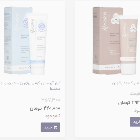
شن کننده راکوتن
کرم آبرسان راکوتن برای پوست چرب و
مختلط
473
357,300
 تومان
220,000 تومان
ود
ناموجود
خرید