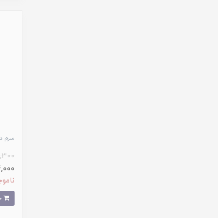
سرم دو
,300
354,000
ناموج
خرید