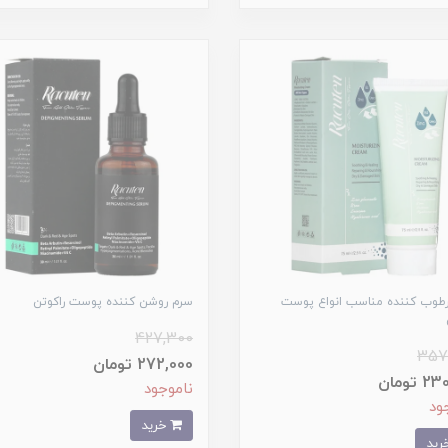
رطوب کننده مناسب انواع پوست
سرم روشن کننده پوست راکوتن
427,300
357
272,000 تومان
 تومان
ناموجود
ود
خرید