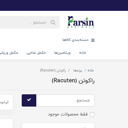
دسته‌بندی کالاها
خانه
ویتامین‌ها
مکمل غذایی
مکمل ورزش
خانه
برندها
راکوتن (Racuten)
راکوتن (Racuten)
ترتیب
فقط محصولات موجود