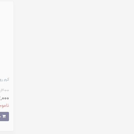
کرم رو
,300
293,000
ناموج
خرید