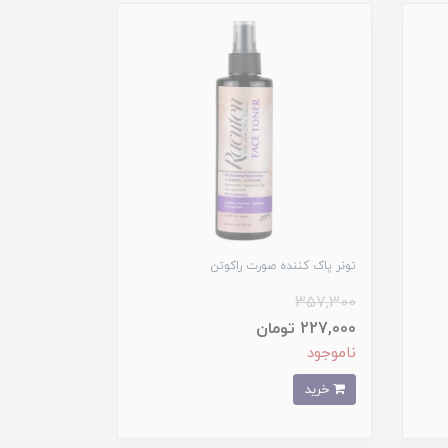
تونر پاک کننده صورت راکوتن
357,300
227,000 تومان
ناموجود
خرید