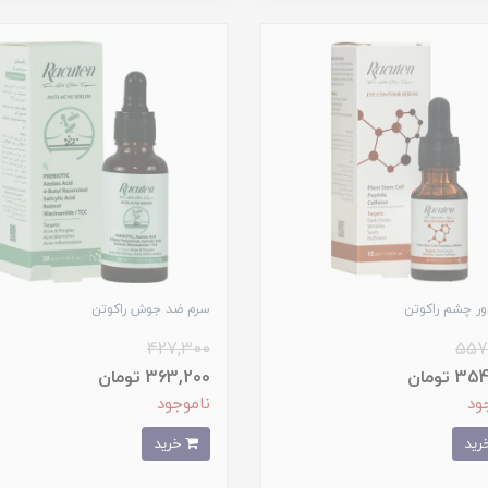
ر چشم راکوتن
سرم ضد جوش راکوتن
427,300
557
 تومان
363,200 تومان
ود
ناموجود
خرید