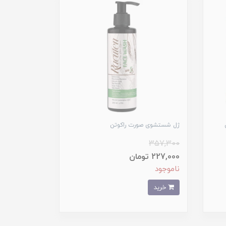
ژل شستشوی صورت راکوتن
357,300
227,000 تومان
ناموجود
خرید