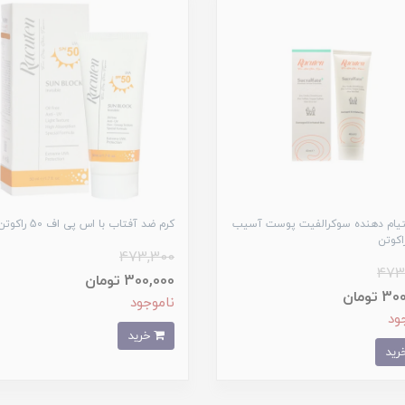
لتیام دهنده سوکرالفیت پوست آسیب
کرم ضد آفتاب با اس پی اف 50 راکوتن
اکوتن
473,300
473
300,000 تومان
تومان
ناموجود
ود
خرید