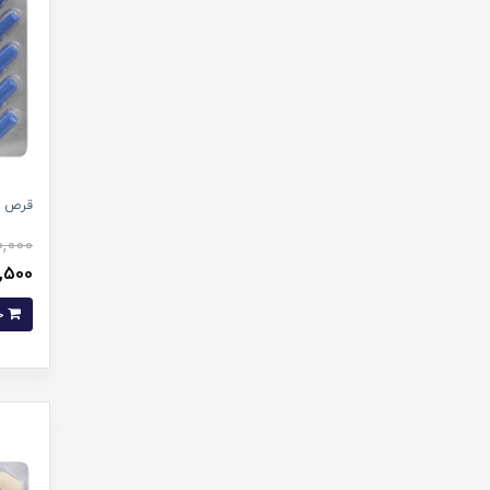
قرص اسپ
0,000
379,500
خرید