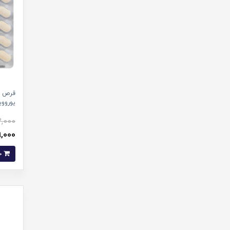
یورووی
,000
269,000 
خرید