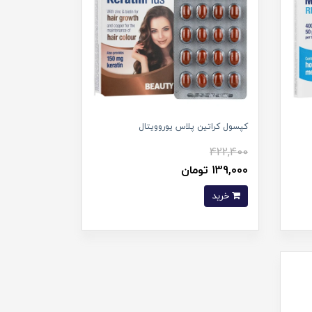
کپسول کراتین پلاس یوروویتال
422,400
139,000 تومان
خرید