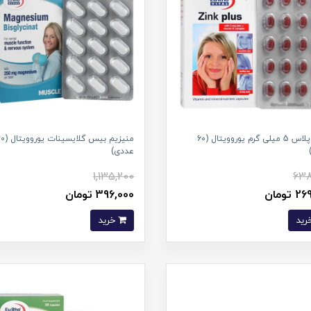
زینک پلاس 5 میلی گرم یوروویتال (60
منیزیم بیس گلایسینات
عددی)
1,135,200
638
تومان
396,000 تومان
خرید