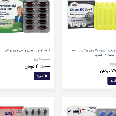
ویال خوراکی کروم 200 یوروویتال با طعم
فسفاتیدیل سرین پلاس یوروویتال
ته 10 عددی
1,540,000
242
499,000 تومان
ومان
خرید