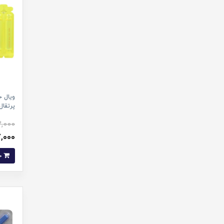
پرتقال بس
,000
77,000 ت
خرید