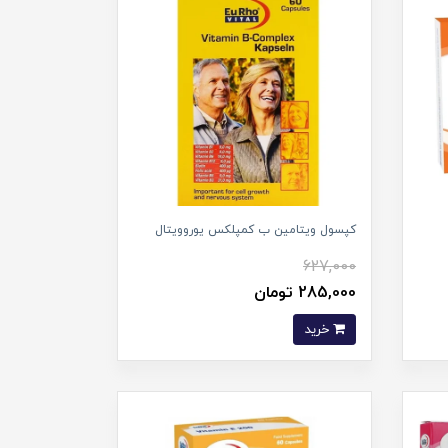
کپسول ویتامین ب کمپلکس یوروویتال
627,000
285,000 تومان
خرید