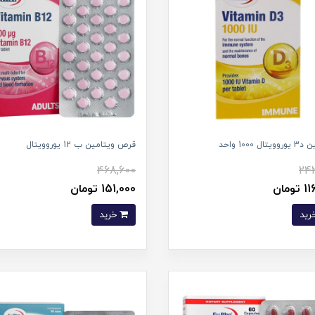
ال 1000 واحد
قرص ویتامین ب 12 یوروویتال
468,600
242
ومان
151,000 تومان
خرید