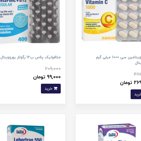
قرص ویتامین سی 1000 میلی گرم
متافولیک پلاس ب12 رگولار یوروویتال
تال
209,000
462
99,000 تومان
تومان
خرید