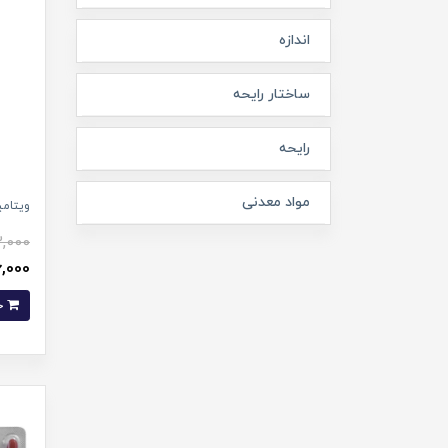
اندازه
ساختار رایحه
رایحه
مواد معدنی
ویتامین د3 یوروویت
,000
116,000 ت
خرید