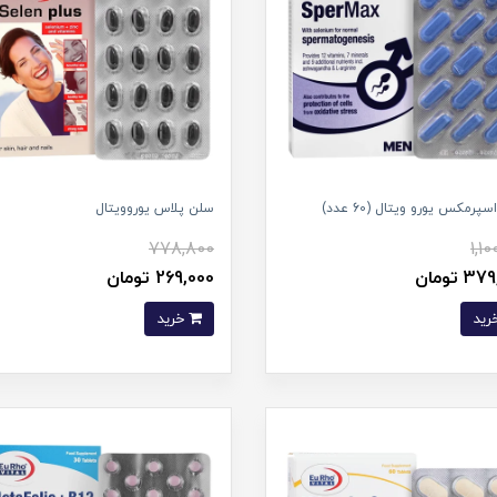
رمکس یورو ویتال (60 عدد)
سلن پلاس یوروویتال
778,800
1,10
 تومان
269,000 تومان
خرید