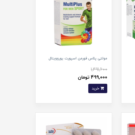
مولتی پلاس فورمن اسپورت یوروویتال
1,491,600
499,000 تومان
خرید