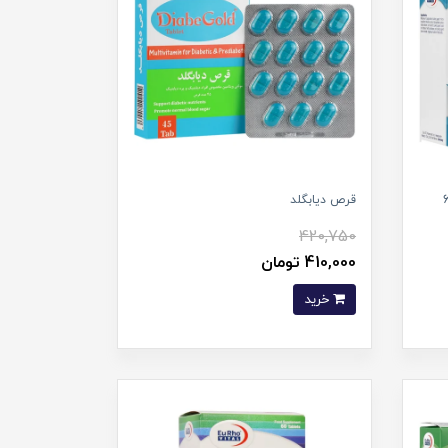
 یوروویتال (60
قرص دیابگلد
420,750
410,000 تومان
خرید