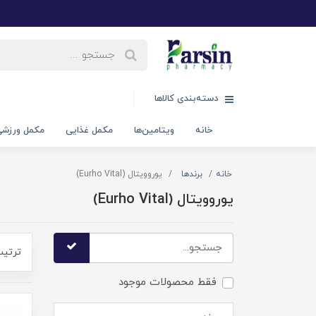
دسته‌بندی کالاها
خانه
ویتامین‌ها
مکمل غذایی
مکمل ورزش
خانه
برندها
یوروویتال (Eurho Vital)
یوروویتال (Eurho Vital)
ترتیب
فقط محصولات موجود