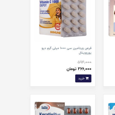
قرص ویتامین سی 1000 میلی گرم دپو
یوروویتال
594,000
266,000 تومان
خرید