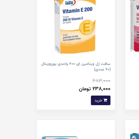
سافت ژل ویتامین ای 200 واحدی یوروویتال
(60 عددی)
483,000
238,000 تومان
خرید