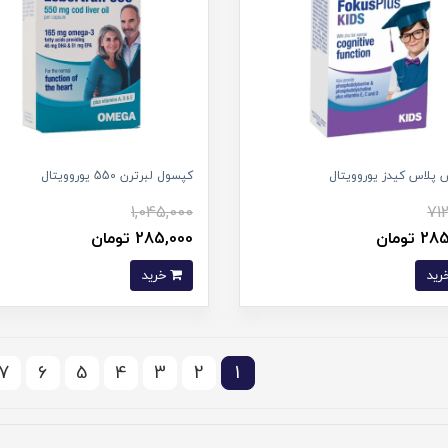
پلاس کیدز یوروویتال
کپسول لبرترن 550 یوروویتال
1,045,000
71
 تومان
285,000 تومان
خرید
7
6
5
4
3
2
1