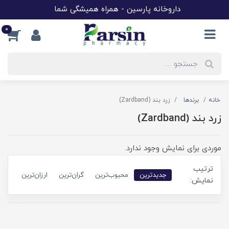
داروخانه پارسین - همراه همیشگی شما
0
خانه
برندها
زرد بند (Zardband)
زرد بند (Zardband)
موردی برای نمایش وجود ندارد.
ترتیب
جدیدترین
محبوب‌ترین
گران‌ترین
ارزان‌ترین
نمایش: