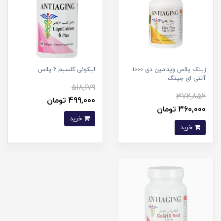
زینک پلاس ویتامین دی 1000
لیکوئی کلسیم 6 پلاس
آنتی ای جینگ
518,179
372,852
499,000 تومان
360,000 تومان
خرید
خرید