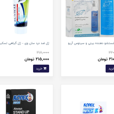
تشو دهنده بینی و سینوس آریو
ژل ضد درد سان وی – ژل گیاهی تسکین
218,000
22
تومان
215,000 تومان
خرید