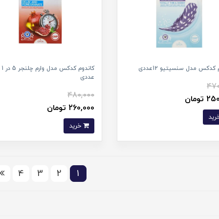
 کدکس مدل سنسیتیو 12عددی
عددی
470
480,000
 تومان
260,000 تومان
خرید
4
3
2
1