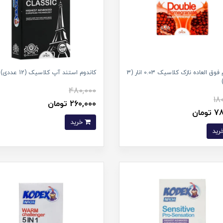
کاندوم فوق العاده نازک کلاسیک 0.03 انار (3
کاندوم استند آپ کلاسیک (12 عددی)
480,000
18
260,000 تومان
ومان
خرید