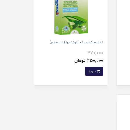
کاندوم کلاسیک آلوئه ورا (12 عددی)
470,000
250,000 تومان
خرید