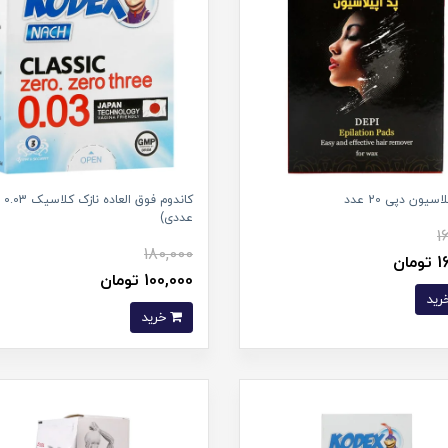
سیون دپی 20 عدد
عددی)
1
180,000
مان
100,000 تومان
خرید