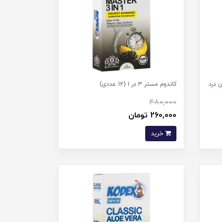
 درد
کاندوم مستر 3 در 1 (12 عددی)
480,000
260,000 تومان
خرید