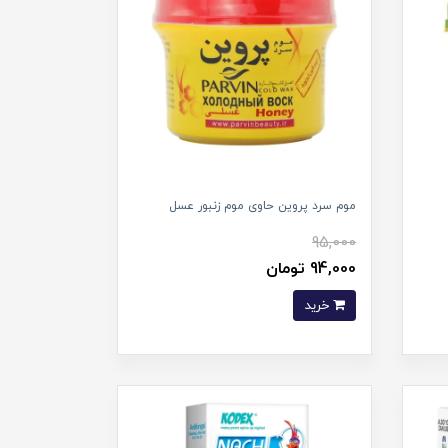
موم سرد پروین حاوی موم زنبور عسل
95,000
94,000 تومان
خرید