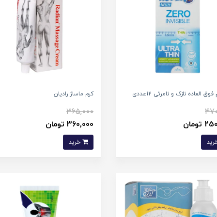
فوق العاده نازک و نامرئی 12عددی
کرم ماساژ رادیان
365,000
470
 تومان
360,000 تومان
خرید