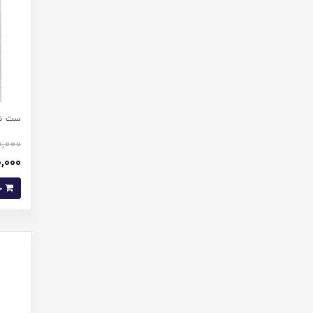
ست شس
0,000
210,000 
خرید