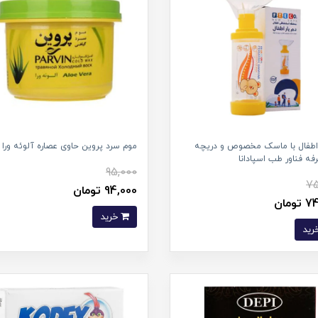
 اطفال با ماسک مخصوص و دریچه
موم سرد پروین حاوی عصاره آلوئه ورا
ه فناور طب اسپادانا
95,000
75
94,000 تومان
ومان
خرید