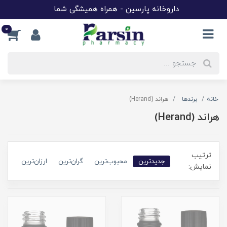
داروخانه پارسین - همراه همیشگی شما
0
خانه
برندها
هراند (Herand)
هراند (Herand)
ترتیب
جدیدترین
محبوب‌ترین
گران‌ترین
ارزان‌ترین
نمایش: