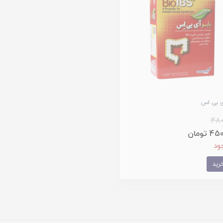
ی بی اس
480
 تومان
ود