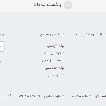
برگشت به بالا
د از داروخانه پارسین
دسترسی سریع
از 
لوازم آرایشی
مراقبت پوست
مراقبت و زیبایی مو
ما ر
لوازم بهداشتی
عطر و ادکلن
شماره تماس:
021-88781929
آدرس ا