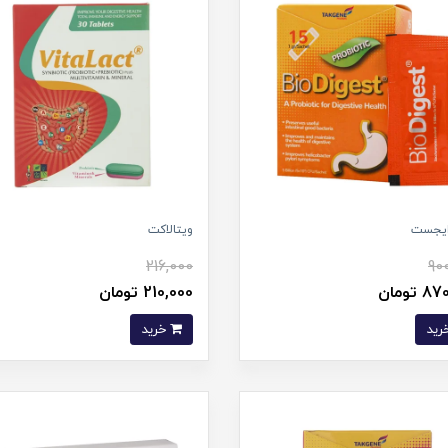
دایجست
ویتالاکت
216,000
90
 تومان
210,000 تومان
خرید