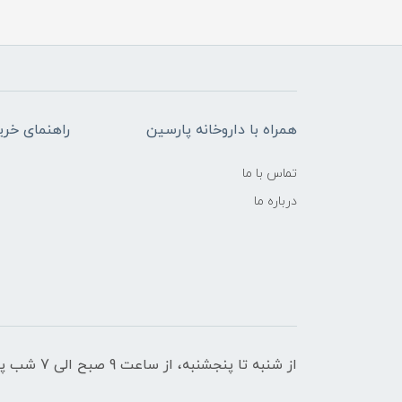
همراه با داروخانه پارسین
راهنمای خری
تماس با ما
درباره ما
از شنبه تا پنجشنبه، از ساعت 9 صبح الی 7 شب پاسخگوی شما هستیم