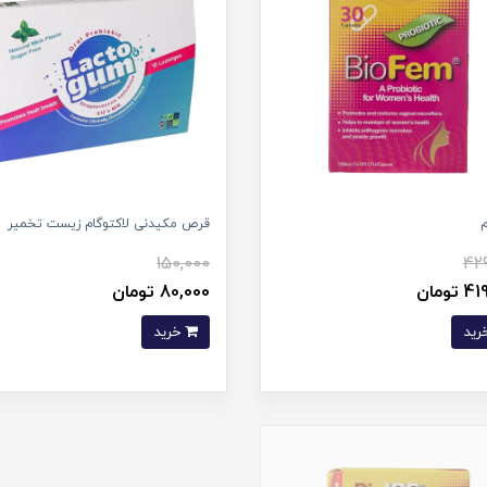
م
قرص مکیدنی لاکتوگام زیست تخمیر
150,000
42
تومان
80,000 تومان
خرید