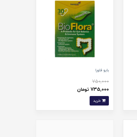
بایو فلورا
750,000
735,000 تومان
خرید