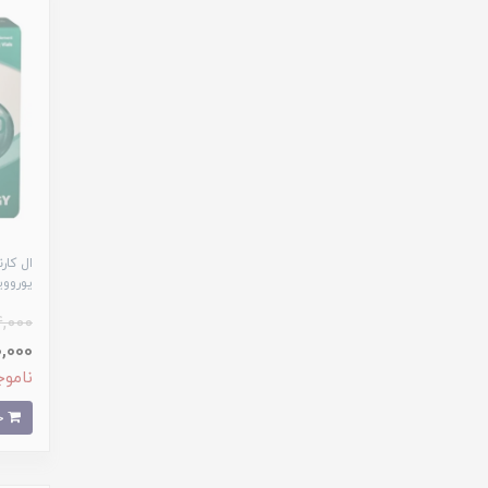
یورووی
,000
190,000 
ناموج
خرید