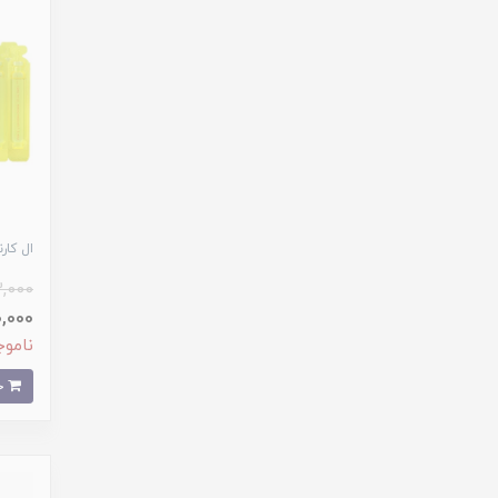
ال کار
,000
90,000 تو
ناموج
خرید