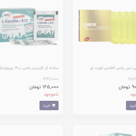
نی تین پلاس کافئین فورت ای
ساشه ال کارنیتن پلاس ب12 یوروویتال
341,000
253
مان
125,000 تومان
ود
ناموجود
خرید