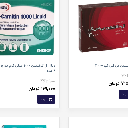
یتین بی اس کی 3000
ویال ال کارنیتین 1000 میلی گرم ی
6 عدد
726
463,100
تومان
169,000 تومان
خرید