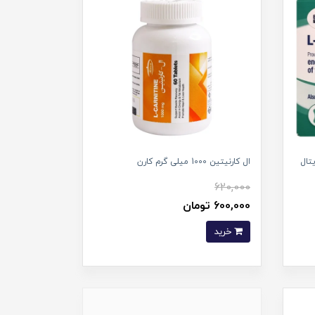
وروویتال
ال کارنیتین 1000 میلی گرم کارن
620,000
600,000 تومان
خرید