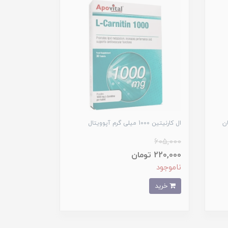
ال کارنیتین 1000 میلی گرم آپوویتال
605,000
220,000 تومان
ناموجود
خرید