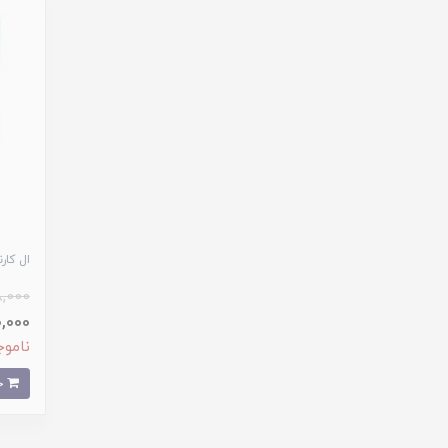
ال کارنیتین 500 م
,000
230,000
ناموج
خرید