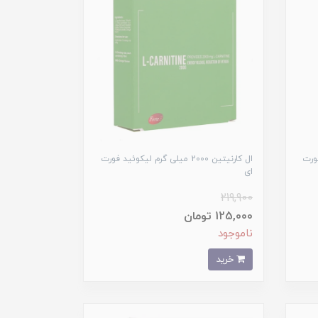
د فورت
ال کارنیتین 2000 میلی گرم لیکوئید فورت
ای
219,900
125,000 تومان
ناموجود
خرید