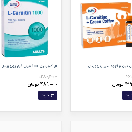
نی تین و قهوه سبز یوروویتال
ال کارنیتین 1000 میلی گرم یوروویتال
1,280,400
462
تومان
489,000 تومان
خرید