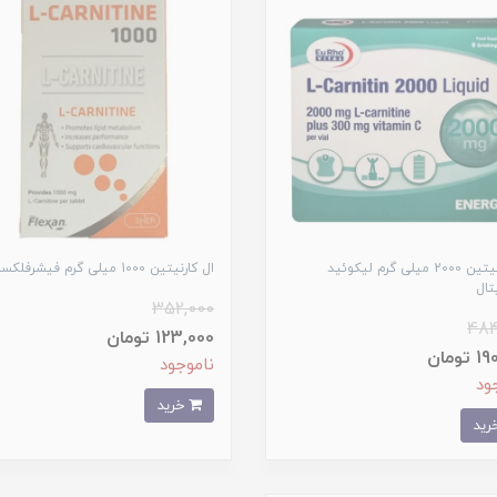
ال کارنیتین 2000 میلی گرم لیکوئید
ال کارنیتین 1000 میلی گرم فیشرفلکسان
تال
352,000
484
123,000 تومان
تومان
ناموجود
ود
خرید