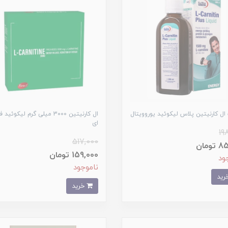
ل کارنیتین پلاس لیکوئید یوروویتال
ال کارنیتین 3000 میلی گرم لیکوئی
ای
19
517,000
ومان
159,000 تومان
ود
ناموجود
خرید