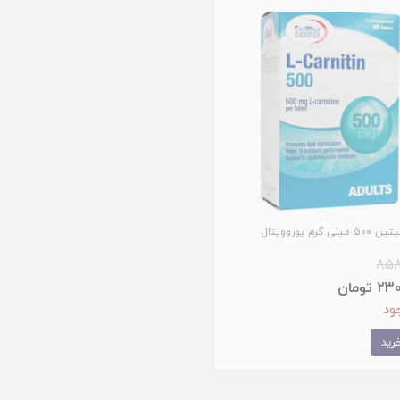
یلی گرم یوروویتال
858
 تومان
ود