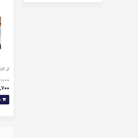
ال کار
,000
139,700 
خرید