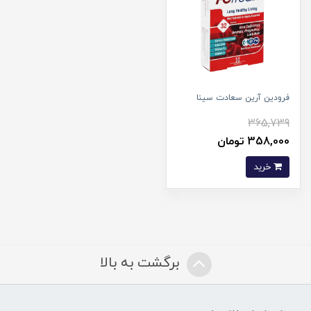
فرودین آرین سعادت سینا
365,739
358,000 تومان
خرید
برگشت به بالا