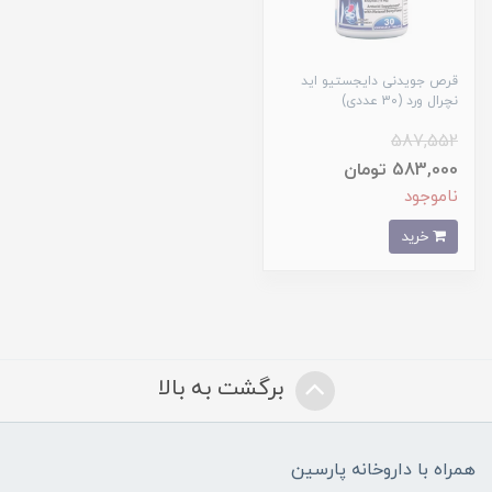
قرص جویدنی دایجستیو اید
نچرال ورد (30 عددی)
587,552
583,000 تومان
ناموجود
خرید
برگشت به بالا
همراه با داروخانه پارسین