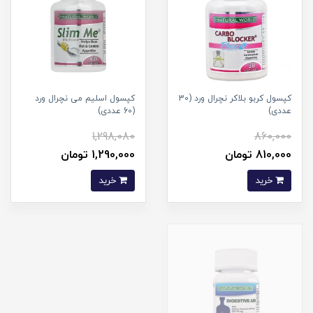
کپسول کربو بلاکر نچرال ورد (30
کپسول اسلیم می نچرال ورد
عددی)
(60 عددی)
1,298,080
860,000
810,000 تومان
1,290,000 تومان
خرید
خرید