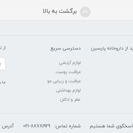
برگشت به بالا
د از داروخانه پارسین
دسترسی سریع
از 
لوازم آرایشی
مراقبت پوست
مراقبت و زیبایی مو
ما ر
لوازم بهداشتی
عطر و ادکلن
شماره تماس:
021-88781929
آدرس ا