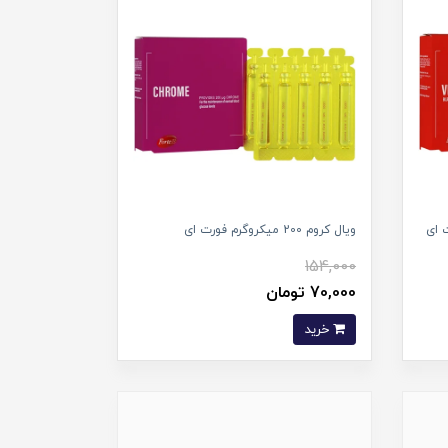
ویال کروم 200 میکروگرم فورت ای
154,000
70,000 تومان
خرید