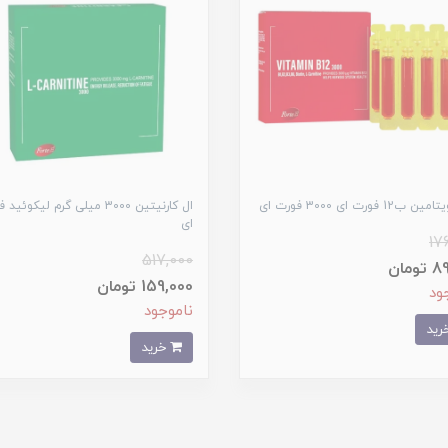
12 فورت ای 3000 فورت ای
ال کارنیتین 3000 میلی گرم لیکوئی
ای
17
517,000
ومان
159,000 تومان
ود
ناموجود
خرید