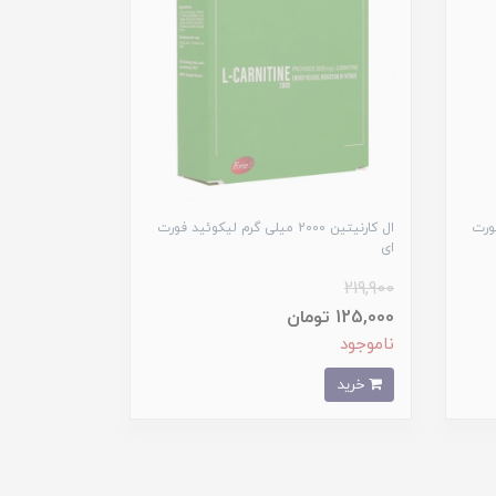
د فورت
ال کارنیتین 2000 میلی گرم لیکوئید فورت
ای
219,900
125,000 تومان
ناموجود
خرید