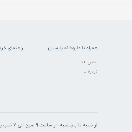
همراه با داروخانه پارسین
راهنمای خری
تماس با ما
درباره ما
از شنبه تا پنجشنبه، از ساعت 9 صبح الی 7 شب پاسخگوی شما هستیم