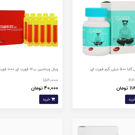
یلی گرم فورت ای
ویال ویتامین ب12 فورت ای 1000 فورت ای
154,000
42
ومان
40,000 تومان
خرید