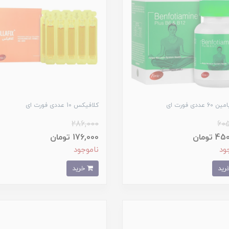
 عددی فورت ای
کلافیکس 10 عددی فورت ای
286,000
605
 تومان
176,000 تومان
ود
ناموجود
خرید