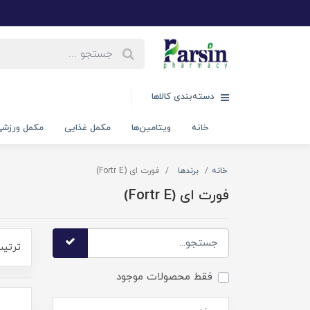
دسته‌بندی کالاها
خانه
ویتامین‌ها
مکمل غذایی
مکمل ورزش
خانه
برندها
فورت ای (Fortr E)
فورت ای (Fortr E)
ترتیب
فقط محصولات موجود