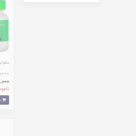
بنفوتیامین 60
,000
450,000
ناموج
خرید