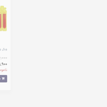
ویال ویتامین ب
6,000
89,900 ت
ناموج
خرید