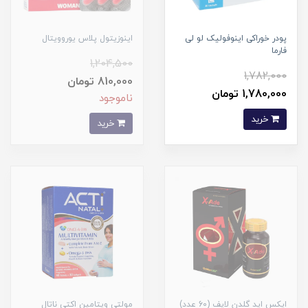
پودر خوراکی اینوفولیک لو لی
اینوزیتول پلاس یوروویتال
فارما
1,204,500
1,782,000
810,000 تومان
1,780,000 تومان
ناموجود
خرید
خرید
ایکس اید گلدن لایف (60 عدد)
مولتی ویتامین اکتی ناتال