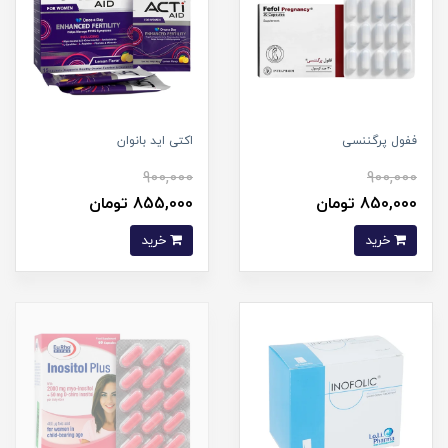
ففول پرگننسی
اکتی اید بانوان
900,000
900,000
850,000 تومان
855,000 تومان
خرید
خرید