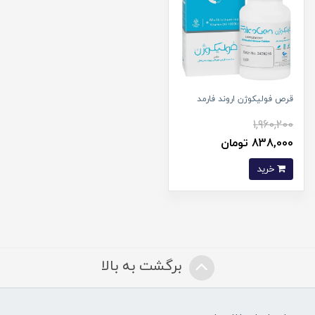
قرص فولیکوژن اروند فارمد
1,960,200
838,000 تومان
خرید
برگشت به بالا