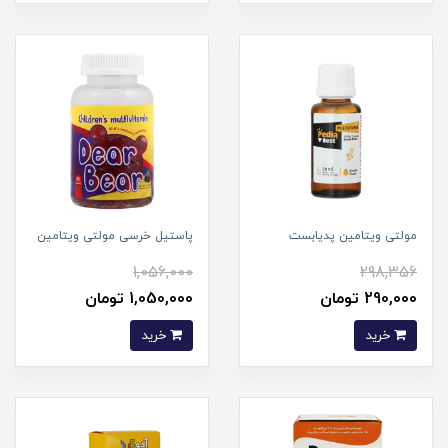
مولتی ویتامین پدیابست
پاستیل خرسی مولتی ویتامین
1,056,000
298,356
290,000 تومان
1,050,000 تومان
خرید
خرید