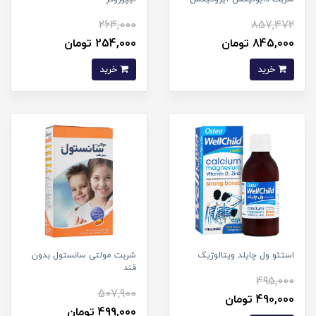
264,000
857,472
845,000 تومان
254,000 تومان
خرید
خرید
استئو ول چایلد ویتالوژیک
شربت مولتی سانستول بدون
قند
495,000
507,900
490,000 تومان
499,000 تومان