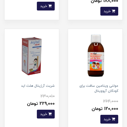
188,000 تومان
خرید
خرید
مولتی ویتامین سافت برای
شربت آرژیتال هلث اید
کودکان آپوویتال
230,010
264,000
229,000 تومان
120,000 تومان
خرید
خرید