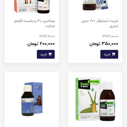
شربت استئوکر 200 میلی
ویتامین د3 پدیابست کارامل
لیتری
اپتایت
223,200
363,000
350,000 تومان
200,000 تومان
خرید
خرید