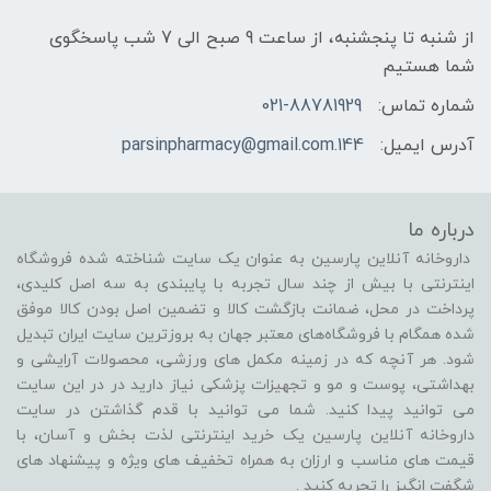
از شنبه تا پنجشنبه، از ساعت 9 صبح الی 7 شب پاسخگوی
شما هستیم
شماره تماس:
021-88781929
آدرس ایمیل:
144.parsinpharmacy@gmail.com
درباره ما
داروخانه آنلاین پارسین به عنوان یک سایت شناخته شده فروشگاه
اینترنتی با بیش از چند سال تجربه با پایبندی به سه اصل کلیدی،
پرداخت در محل، ضمانت بازگشت کالا و تضمین اصل بودن کالا موفق
شده همگام با فروشگاه‌های معتبر جهان به بروزترین سایت ایران تبدیل
شود. هر آنچه که در زمینه مکمل های ورزشی، محصولات آرایشی و
بهداشتی، پوست و مو و تجهیزات پزشکی نیاز دارید در در این سایت
می توانید پیدا کنید. شما می توانید با قدم گذاشتن در سایت
داروخانه آنلاین پارسین یک خرید اینترنتی لذت بخش و آسان، با
قیمت های مناسب و ارزان به همراه تخفیف های ویژه و پیشنهاد های
شگفت انگیز را تجربه کنید .