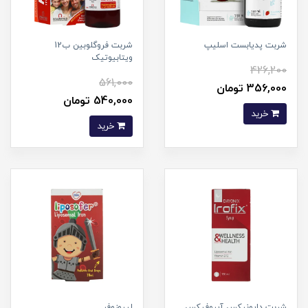
شربت پدیابست اسلیپ
شربت فروگلوبین ب12
ویتابیوتیک
426,200
561,000
356,000 تومان
540,000 تومان
خرید
خرید
شربت دایونیکس آیروفیکس
لیپوزوفر