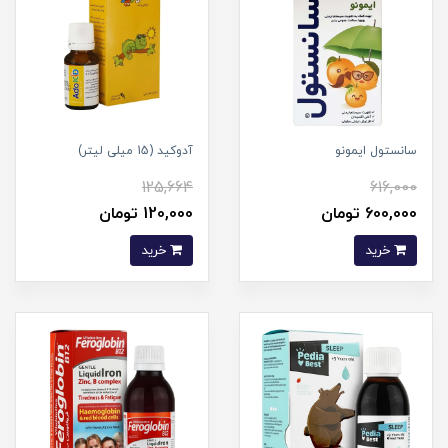
سانستول ایمونو
آدوکید (15 میلی لیتر)
125,664
616,000
600,000 تومان
120,000 تومان
خرید
خرید