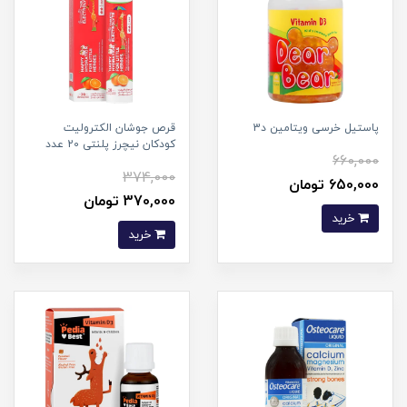
پاستیل خرسی ویتامین د3
قرص جوشان الکترولیت
کودکان نیچرز پلنتی 20 عدد
660,000
374,000
650,000 تومان
370,000 تومان
خرید
خرید