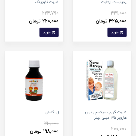
پدیابست اپتایت
شربت نئوزینک
224,790
431,000
425,000 تومان
220,000 تومان
خرید
خرید
شربت گریپ میکسچر نرس
زینگامان
هارویز ۱۴۵ میلی لیتر
210,000
200,000
198,000 تومان