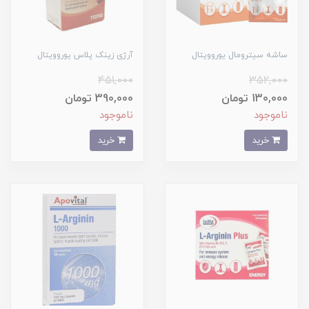
ساشه سیترومال یوروویتال
آرژی زینک پلاس یوروویتال
451,000
352,000
130,000 تومان
390,000 تومان
ناموجود
ناموجود
خرید
خرید