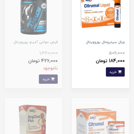
ویال سیترومال یوروویتال
قرص مولتی آمینو یوروویتال
1,320,000
506,000
184,000 تومان
426,000 تومان
ناموجود
خرید
خرید