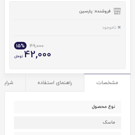
فروشنده: پارسین
ناموجود
15%
49,000
42,000
تومان
مشخصات
راهنمای استفاده
شرایط 
نوع محصول
ماسک