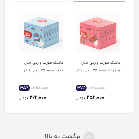
وارمی مدل
ماسک صورت وارمی مدل
ماسک صورت خاک رسی
تر
کیک حجم 75 میلی لیتر
نعناع و لیمو وارمی
35٪
448,000
35٪
398,000
37٪
398,
295,000
262,000
252,0
تومان
تومان
تومان
برگشت به بالا