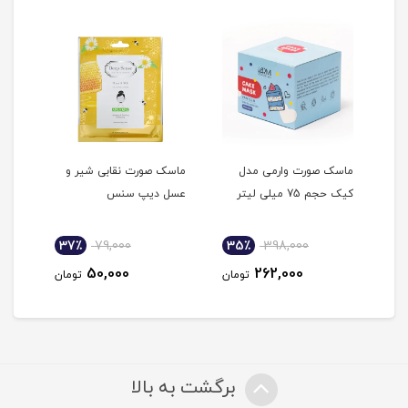
ماسک صورت وارمی مدل
ماسک صورت نقابی شیر و
ماسک
کیک حجم 75 میلی لیتر
عسل دیپ سنس
ژنوب
نام
37٪
79,000
35٪
398,000
3
50,000
262,000
مان
تومان
تومان
برگشت به بالا