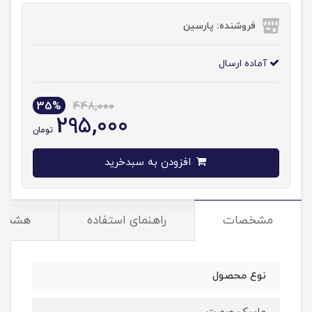
فروشنده: پارسین
آماده ارسال
35%
448,000
295,000
تومان
افزودن به سبدخرید
مشخصات
راهنمای استفاده
هشدار
نوع محصول