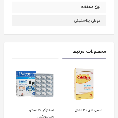
نوع مخفظه
قوطی پلاستیکی
محصولات مرتبط
کلسی شور 30 عددی
استئوکر 30 عددی
کلت
ویتابیوتکس