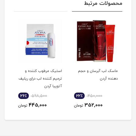
محصولات مرتبط
ماسک لب آبرسان و حجم
استیک مرطوب کننده و
بالم
دهنده آردن
ترمیم کننده لب درای ریلیف
کنند
آتوپیا آردن
26٪
598,500
22٪
450,000
4
445,000
352,000
مان
تومان
تومان