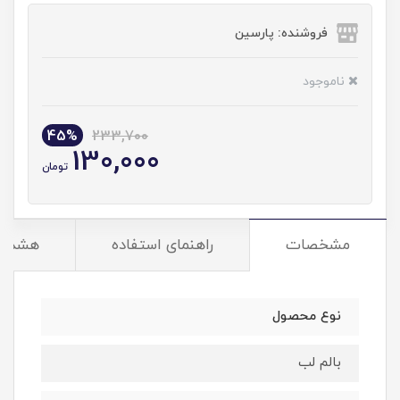
فروشنده: پارسین
ناموجود
45%
233,700
130,000
تومان
مشخصات
راهنمای استفاده
هشدار
نوع محصول
بالم لب