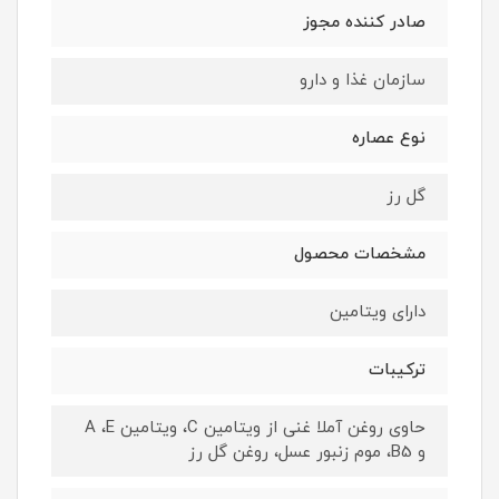
صادر کننده مجوز
سازمان غذا و دارو
نوع عصاره
گل رز
مشخصات محصول
دارای ویتامین
ترکیبات
حاوی روغن آملا غنی از ویتامین C، ویتامین A ،E
و B5، موم زنبور عسل، روغن گل رز