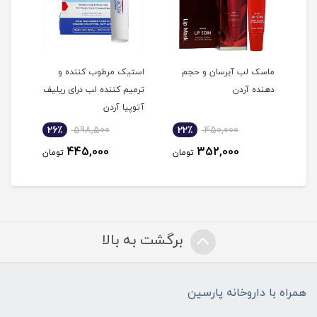
ماسک لب آبرسان و حجم
استیک مرطوب کننده و
بالم
دهنده آردن
ترمیم کننده لب درای ریلیف
کنند
آتوپیا آردن
26٪
598,500
22٪
450,000
4
445,000
352,000
مان
تومان
تومان
برگشت به بالا
همراه با داروخانه پارسین