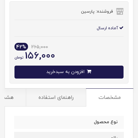
فروشنده: پارسین
آماده ارسال
42%
265,000
156,000
تومان
افزودن به سبدخرید
مشخصات
راهنمای استفاده
هشدار
نوع محصول