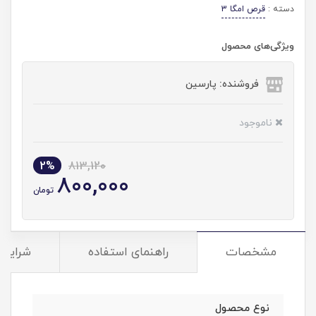
دسته :
قرص امگا 3
ویژگی‌های محصول
فروشنده: پارسین
ناموجود
2%
813,120
800,000
تومان
مشخصات
راهنمای استفاده
شرایط 
نوع محصول