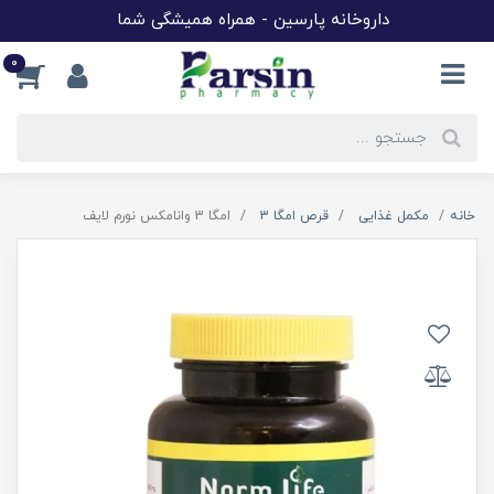
داروخانه پارسین - همراه همیشگی شما
0
خانه
مکمل غذایی
قرص امگا 3
امگا 3 وانامکس نورم لایف