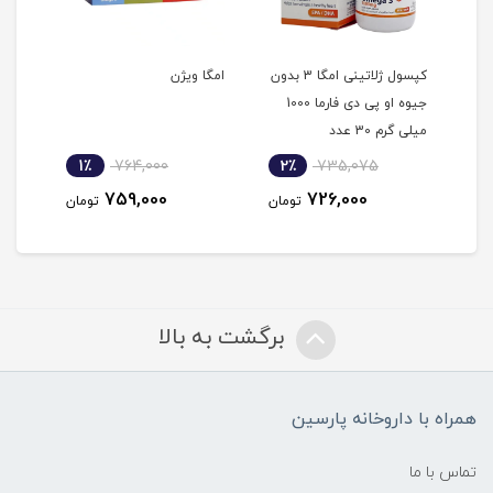
کپسول ژلاتینی امگا 3 بدون
امگا ویژن
امگا 3 کارن 50 ع
جیوه او پی دی فارما 1000
میلی گرم 30 عدد
1٪
764,000
2٪
735,075
2
759,000
726,000
مان
تومان
تومان
برگشت به بالا
همراه با داروخانه پارسین
تماس با ما