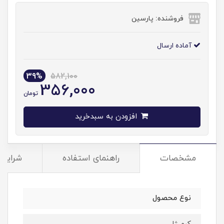
فروشنده: پارسین
آماده ارسال
39%
582,100
356,000
تومان
افزودن به سبدخرید
مشخصات
راهنمای استفاده
شرایط 
نوع محصول