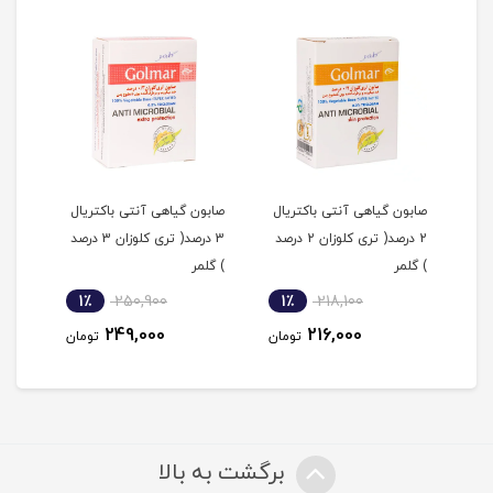
صابون گیاهی آنتی باکتریال
صابون گیاهی آنتی باکتریال
محلو
ت
2 درصد( تری کلوزان 2 درصد
3 درصد( تری کلوزان 3 درصد
کنند
) گلمر
) گلمر
1٪
250,900
1٪
218,100
2
249,000
216,000
مان
تومان
تومان
برگشت به بالا