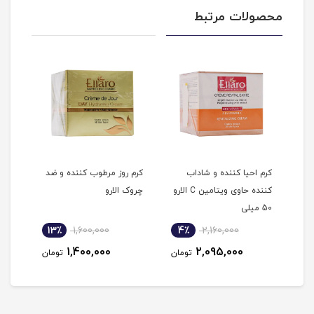
محصولات مرتبط
ان
کرم احیا‎ کننده و شاداب
کرم روز مرطوب کننده و ضد
‎کننده حاوی ویتامین C الارو
چروک الارو
میلی
50 میلی
13٪
1,600,000
4٪
2,160,000
1
1,400,000
2,095,000
مان
تومان
تومان