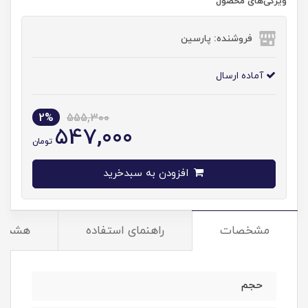
ویژگی‌های محصول
فروشنده: پارسین
آماده ارسال
2%
555,300
547,000
تومان
افزودن به سبدخرید
مشخصات
راهنمای استفاده
هشدار
حجم