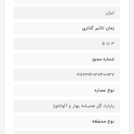
ایران
زمان تاثیر گذاری
3 تا 5
شماره مجوز
2162314037400137
نوع عصاره
پاپایا، گل همیشه بهار و آلوئه‌ورا
نوع محفظه