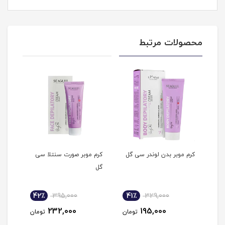
محصولات مرتبط
ی
کرم موبر بدن لوندر سی گل
کرم موبر صورت سنتلا سی
کرم 
گل
سی‌
42٪
395,000
41٪
329,000
4
232,000
195,000
مان
تومان
تومان