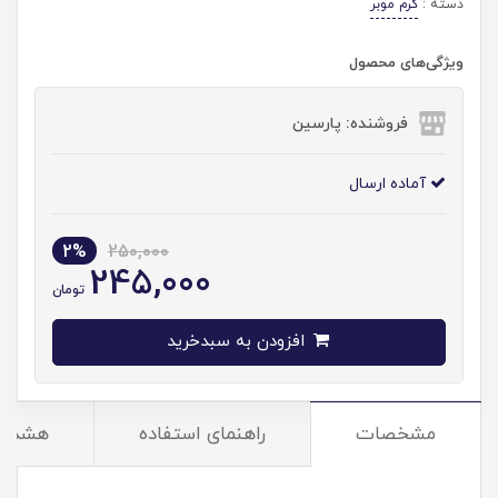
دسته :
کرم موبر
ویژگی‌های محصول
فروشنده: پارسین
آماده ارسال
2%
250,000
245,000
تومان
افزودن به سبدخرید
مشخصات
راهنمای استفاده
هشدار