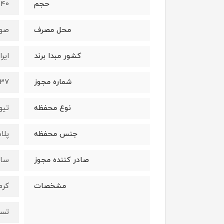
حجم
40 میلی‌لیتر
محل مصرف
صو
کشور مبدا برند
ایرا
شماره مجوز
537
نوع محفظه
تیو
جنس محفظه
پلا
صادر کننده مجوز
ساز
مشخصات
کرم
تسر