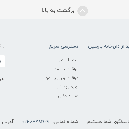
برگشت به بالا
د از داروخانه پارسین
دسترسی سریع
از 
لوازم آرایشی
مراقبت پوست
مراقبت و زیبایی مو
ما ر
لوازم بهداشتی
عطر و ادکلن
شماره تماس:
021-88781929
آدرس ا