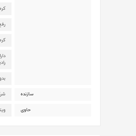
کرم
رفع
کرم
راد
بدو
سازنده
شرک
حاوی
ویت