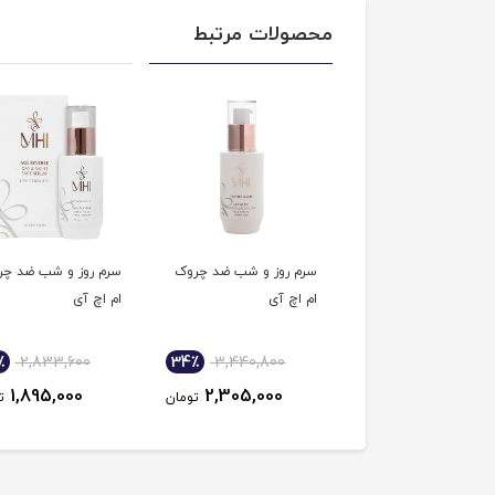
محصولات مرتبط
 چند منظوره صورت ام
سرم روز و شب ضد چروک
سرم روز و شب ضد چر
آی
ام اچ آی
ام اچ آی
٪
2,833,600
34٪
3,440,800
34٪
4,048,000
1,895,000
2,305,000
2,705,000
تومان
تومان
ت