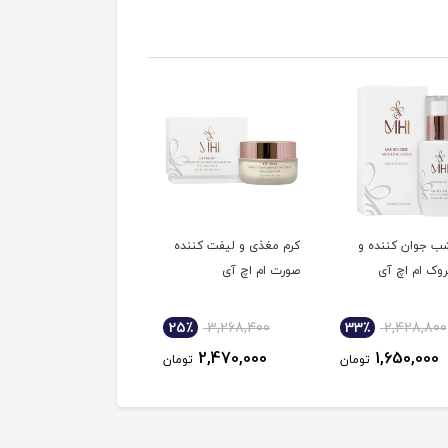
شب جوان کننده و
کرم مغذی و لیفت کننده
لوسیون سفت کننده
وک ام اچ آی
صورت ام اچ آی
پوست پریم
41٪
2,200,000
25٪
3,268,400
33٪
2,428,800
1,302,000
2,470,000
1,650,000
تومان
تومان
توم