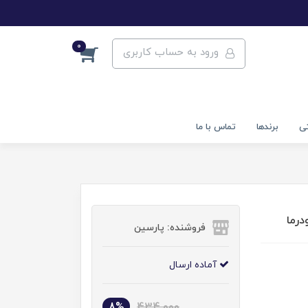
0
ورود به حساب کاربری
تی
برندها
تماس با ما
رما
فروشنده: پارسین
آماده ارسال
8%
434,000