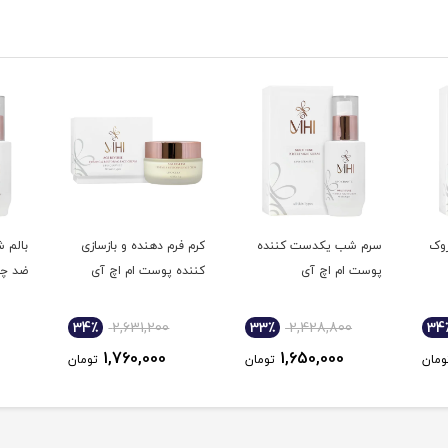
وک
سرم شب یکدست کننده
کرم فرم دهنده و بازسازی
بالم 
پوست ام اچ آی
کننده پوست ام اچ آی
ضد چر
34٪
2,631,200
33٪
2,428,800
34
1,760,000
1,650,000
ومان
تومان
تومان