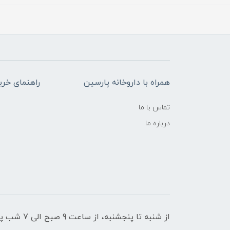
همراه با داروخانه پارسین
راهنمای خری
تماس با ما
درباره ما
از شنبه تا پنجشنبه، از ساعت 9 صبح الی 7 شب پاسخگوی شما هستیم