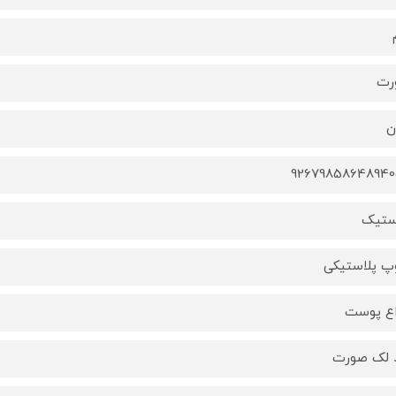
رت
ن
9267985864894
ستیک
پ پلاستیکی
اع پوست
 لک صورت