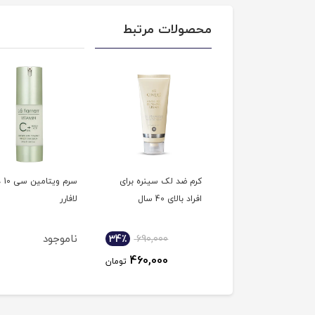
محصولات مرتبط
 ضد لک سیستئامین
کرم ضد لک سینره برای
سرم و
وزومال سیسپرسا
افراد بالای 40 سال
لافارر
ناموجود
34٪
690,000
35٪
1,745,700
460,000
1,138,000
تومان
تومان