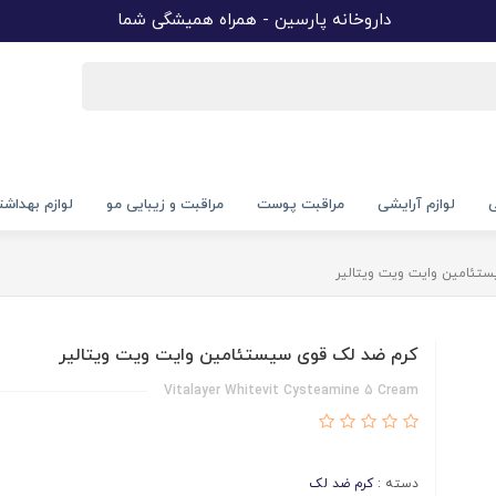
داروخانه پارسین - همراه همیشگی شما
ی
لوازم آرایشی
مراقبت پوست
مراقبت و زیبایی مو
لوازم بهداش
تئامین وایت ویت ویتالیر
کرم ضد لک قوی سیستئامین وایت ویت ویتالیر
Vitalayer Whitevit Cysteamine 5 Cream
دسته :
کرم ضد لک