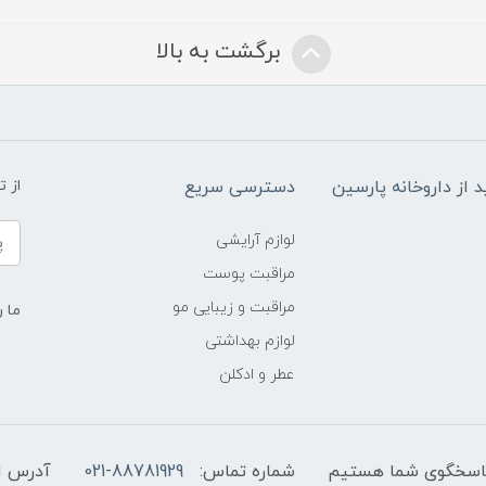
برگشت به بالا
د از داروخانه پارسین
دسترسی سریع
از 
لوازم آرایشی
مراقبت پوست
مراقبت و زیبایی مو
ما ر
لوازم بهداشتی
عطر و ادکلن
شماره تماس:
021-88781929
آدرس ا