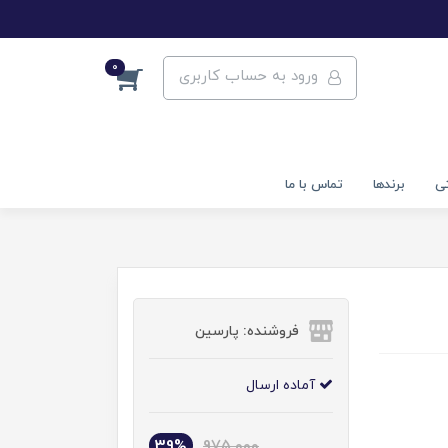
0
ورود به حساب کاربری
تی
برندها
تماس با ما
فروشنده: پارسین
آماده ارسال
39%
975,000