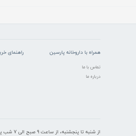
همراه با داروخانه پارسین
راهنمای خری
تماس با ما
درباره ما
از شنبه تا پنجشنبه، از ساعت 9 صبح الی 7 شب پاسخگوی شما هستیم