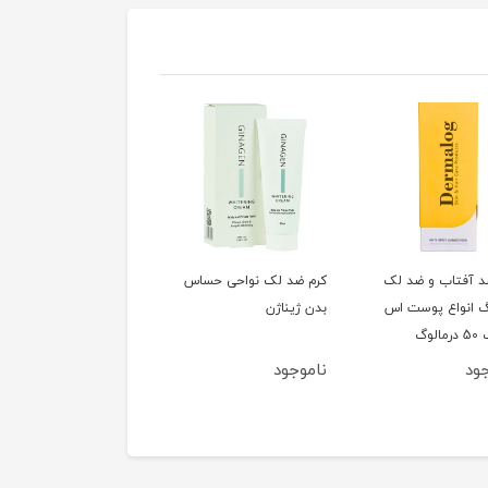
د آفتاب و ضد لک
کرم ضد لک نواحی حساس
سرم روشن کننده پوست
گ انواع پوست اس
بدن ژیناژن
ام کیو
لوگ
ود
ناموجود
ناموجود