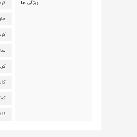
ویژگی ها
کرم
حاو
کرم
ساز
کرم
کاه
کمک
فاق