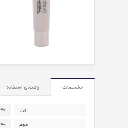
مشخصات
راهنمای استفاده
وزن
40 گرم
حجم
40 میلی‌لیتر