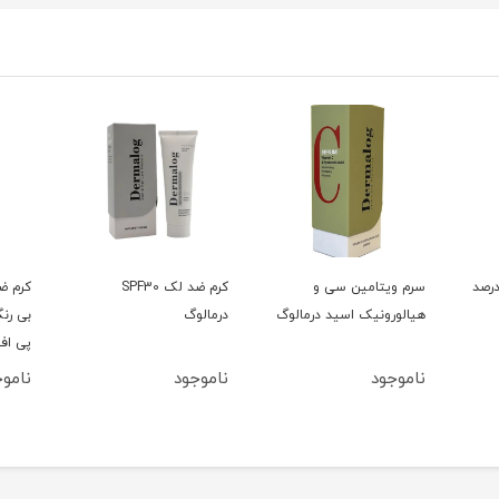
یتامین سی 10 درصد
سرم ویتامین سی و
کرم ضد لک SPF30
کرم ض
هیالورونیک اسید درمالوگ
درمالوگ
بی رن
پی اف 50 درما
ناموجود
ناموجود
ناموج