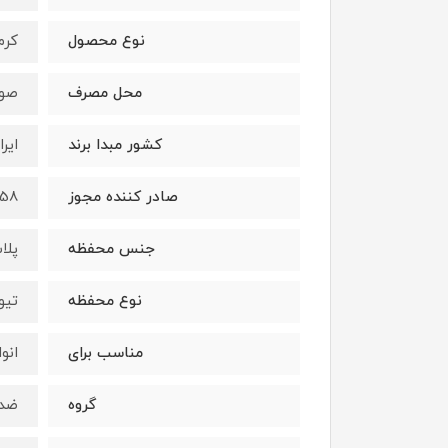
نوع محصول
کرم
محل مصرف
صو
کشور مبدا برند
ایرا
صادر کننده مجوز
058
جنس محفظه
پلا
نوع محفظه
تیو
مناسب برای
انو
گروه
ضد