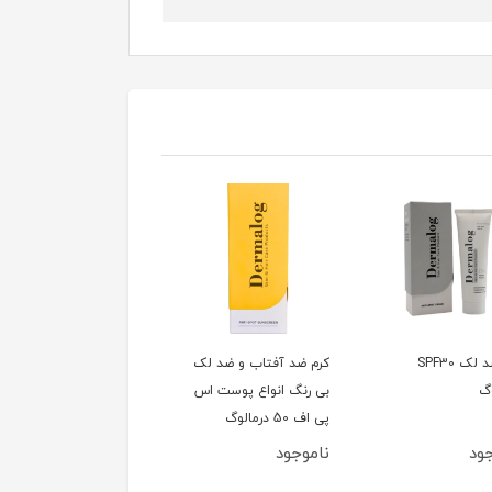
کرم ضد لک SPF30
کرم ضد آفتاب و ضد لک
کرم ضد لک نواحی حسا
وگ
بی رنگ انواع پوست اس
بدن ژیناژن
پی اف 50 درمالوگ
ود
ناموجود
ناموجود