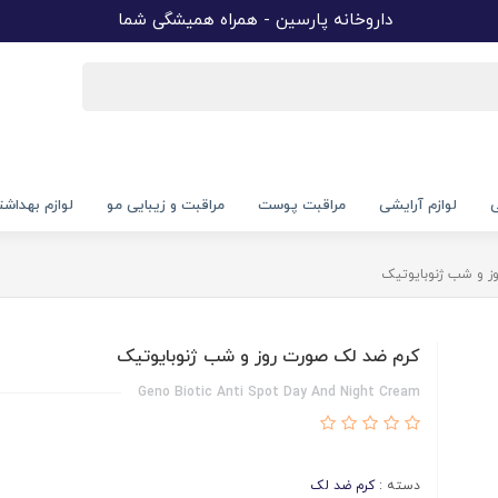
داروخانه پارسین - همراه همیشگی شما
ی
لوازم آرایشی
مراقبت پوست
مراقبت و زیبایی مو
لوازم بهداش
ز و شب ژنوبایوتیک
کرم ضد لک صورت روز و شب ژنوبایوتیک
Geno Biotic Anti Spot Day And Night Cream
دسته :
کرم ضد لک