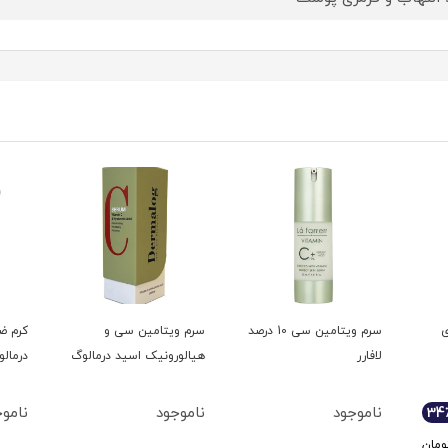
ی
سرم ویتامین سی 10 درصد
سرم ویتامین سی و
لافارر
هیالورونیک اسید درمالوگ
درمال
ناموجود
ناموجود
ناموج
34
ومان