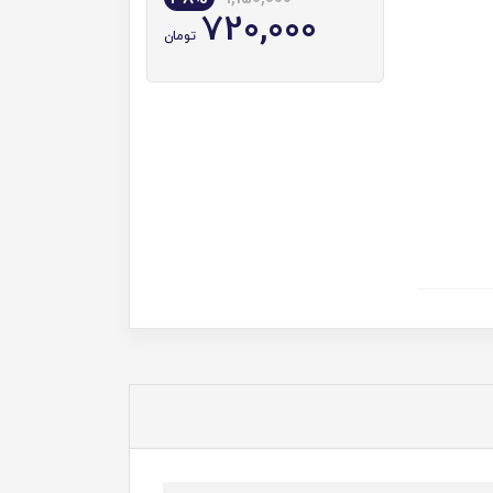
720,000
تومان