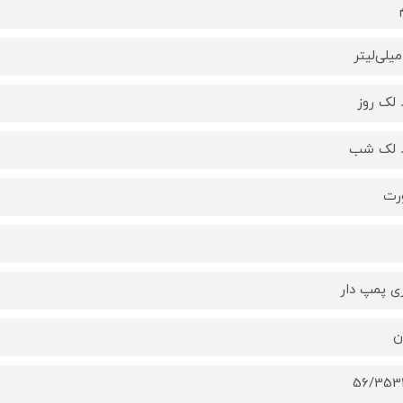
لک روز
 لک شب
رت
ی پمپ دار
ن
56/353