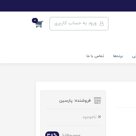
0
ورود به حساب کاربری
تی
برندها
تماس با ما
فروشنده: پارسین
ناموجود
38%
1,150,000