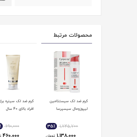
محصولات مرتبط
 ضد لک روز ژیناژن
کرم ضد لک سیستئامین
کرم ضد لک سینره برا
SP
لیپوزومال سیسپرسا
افراد بالای 40 سال
٪
690,000
35٪
1,745,700
35٪
697,950
460,000
1,138,000
459,000
تومان
تومان
ت