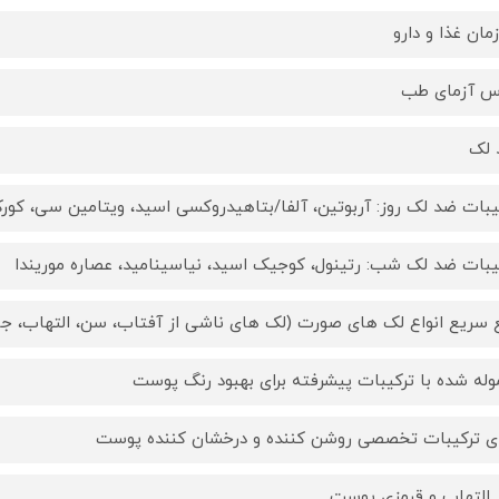
مان غذا و دارو
س آزمای طب
 لک
یبات ضد لک روز: آربوتین، آلفا/بتاهیدروکسی اسید، ویتامین سی، کور
یبات ضد لک شب: رتینول، کوجیک اسید، نیاسینامید، عصاره موریندا
 سریع انواع لک های صورت (لک های ناشی از آفتاب، سن، التهاب، جا
وله شده با ترکیبات پیشرفته برای بهبود رنگ پوست
ای ترکیبات تخصصی روشن کننده و درخشان کننده پوست
التهاب و قرمزی پوست