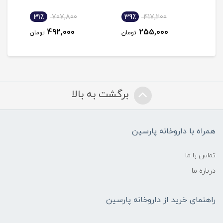
31٪
707,800
39٪
417,200
3
492,000
255,000
مان
تومان
تومان
برگشت به بالا
همراه با داروخانه پارسین
تماس با ما
درباره ما
راهنمای خرید از داروخانه پارسین