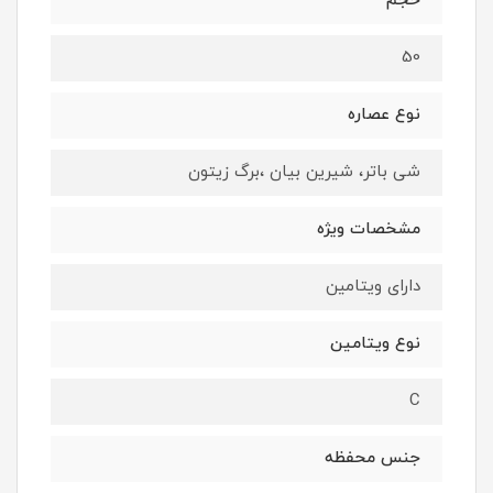
حجم
50
نوع عصاره
شی باتر، شیرین بیان ،برگ زیتون
مشخصات ویژه
دارای ویتامین
نوع ویتامین
C
جنس محفظه