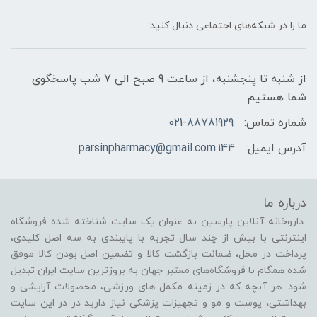
ما را در شبکه‌های اجتماعی دنبال کنید:
از شنبه تا پنجشنبه، از ساعت 9 صبح الی 7 شب پاسخگوی
شما هستیم
شماره تماس:
021-88781929
آدرس ایمیل:
144.parsinpharmacy@gmail.com
درباره ما
داروخانه آنلاین پارسین به عنوان یک سایت شناخته شده فروشگاه
اینترنتی با بیش از چند سال تجربه با پایبندی به سه اصل کلیدی،
پرداخت در محل، ضمانت بازگشت کالا و تضمین اصل بودن کالا موفق
شده همگام با فروشگاه‌های معتبر جهان به بروزترین سایت ایران تبدیل
شود. هر آنچه که در زمینه مکمل های ورزشی، محصولات آرایشی و
بهداشتی، پوست و مو و تجهیزات پزشکی نیاز دارید در در این سایت