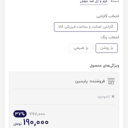
دسته :
کرم و ژل ضد جوش
انتخاب گارانتی:
گارانتی اصالت و سلامت فیزیکی کالا
انتخاب رنگ:
بژ روشن
بژ طبیعی
ویژگی‌های محصول
فروشنده: پارسین
ناموجود
37%
297,000
190,000
تومان