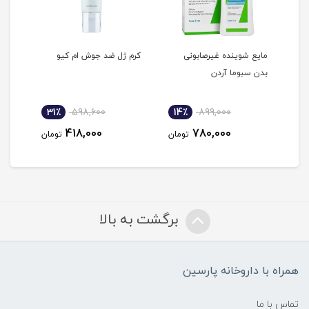
ل ضد جوش آزلین 40
مایع شوینده غیرصابونی
کرم ژل ضد جوش ام کیو
فلوئ
بدن سبوما آردن
ویت 
31٪
598,600
14٪
899,000
2
418,000
780,000
مان
تومان
تومان
برگشت به بالا
همراه با داروخانه پارسین
تماس با ما