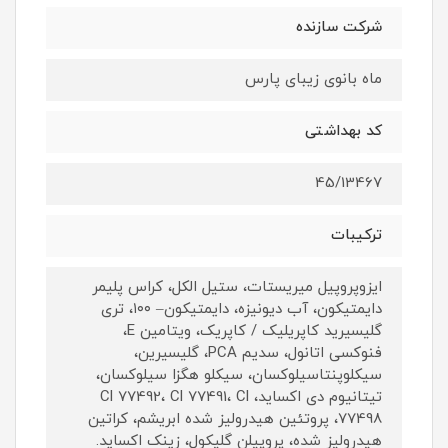
شرکت سازنده
ماه بانوی زیبای پارس
کد بهداشتی
45/13467
ترکیبات
ایزوپروپیل میریستات، ستیل الکل، کراس پلیمر
دایمتیکون، آب دیونیزه، دایمتیکون– ۱۰۰، تری
گلیسیرید کاپریلیک / کاپریک، ویتامین E،
فنوکسی اتانول، سدیم PCA، گلیسیرین،
سیکلوپنتاسیلوکسان، سیکلو هگزا سیلوکسان،
تیتانیوم دی اکساید، Cl 77492، Cl 77491، Cl
77498، پروتئین هیدرولیز شده ابریشم، کراتین
هیدرولیز شده، پروپیلن گلیکول، زینک اکساید.