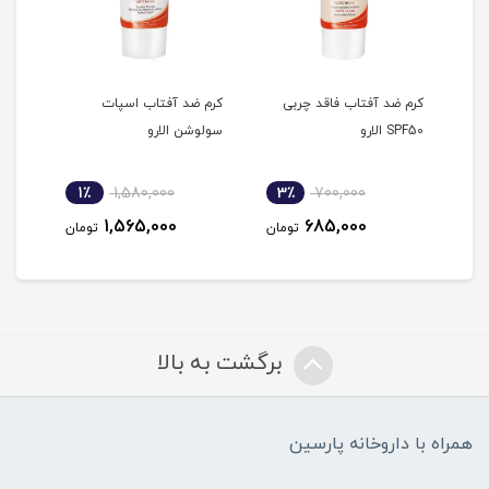
انه
کرم ضد آفتاب فاقد چربی
کرم ضد آفتاب اسپات
کرم 
SPF50 الارو
سولوشن الارو
کرم پودر 
1٪
1,580,000
3٪
700,000
2
1,565,000
685,000
مان
تومان
تومان
برگشت به بالا
همراه با داروخانه پارسین