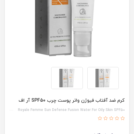
کرم ضد آفتاب فیوژن واتر پوست چرب SPF50 آر اف
Royale Femme Sun Defense Fusion Water For Oily Skin SPF50