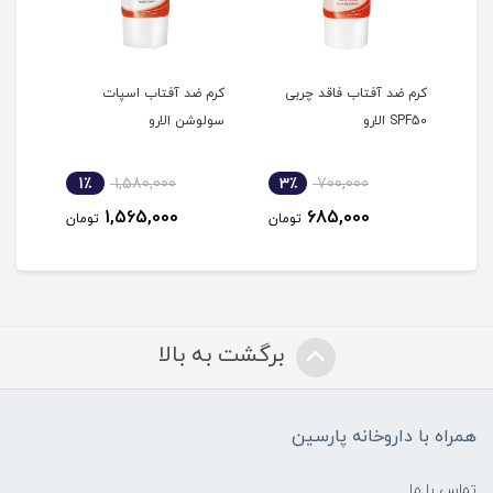
انه
کرم ضد آفتاب فاقد چربی
کرم ضد آفتاب اسپات
کرم 
SPF50 الارو
سولوشن الارو
کرم پودر 
1٪
1,580,000
3٪
700,000
2
1,565,000
685,000
مان
تومان
تومان
برگشت به بالا
همراه با داروخانه پارسین
تماس با ما