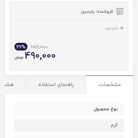
فروشنده: پارسین
ناموجود
26%
659,800
490,000
تومان
مشخصات
راهنمای استفاده
هشدار
نوع محصول
کرم