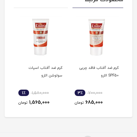
انه
کرم ضد آفتاب فاقد چربی
کرم ضد آفتاب اسپات
کرم 
SPF50 الارو
سولوشن الارو
کرم پودر 
1٪
1,580,000
3٪
700,000
2
1,565,000
685,000
مان
تومان
تومان