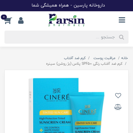
داروخانه پارسین - همراه همیشگی شما
0
خانه
مراقبت پوست
کرم ضد آفتاب
کرم ضد آفتاب رنگی SPF50 پلاس (بژ روشن) سینره