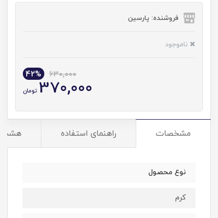
فروشنده: پارسین
ناموجود
42%
630,000
370,000
تومان
مشخصات
راهنمای استفاده
هشدار
نوع محصول
کرم