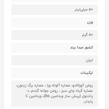
50 میلی‌لیتر
وزن
50 گرم
کشور مبدا برند
ایران
ترکیبات
روغن آووکادو، عصاره آلوئه ورا ، عصاره برگ زیتون،
عصاره گیاه چای سبز ، روغن جوانه گندم، د-
پانتنول (پیش ساز ویتامین B۵)، ویتامین C
پایدار،