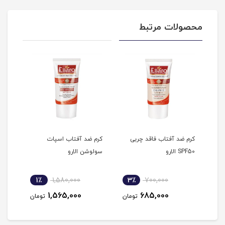
محصولات مرتبط
انه
کرم ضد آفتاب فاقد چربی
کرم ضد آفتاب اسپات
کرم 
SPF50 الارو
سولوشن الارو
کرم پودر 
1٪
1,580,000
3٪
700,000
2
1,565,000
685,000
مان
تومان
تومان