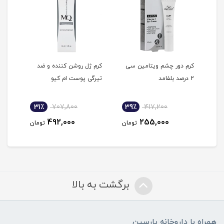
کرم دور چشم ویتامین سی
کرم ژل روشن کننده و ضد
ژل س
2 درصد بلفامد
تیرگی پوست ام کیو
پوس
31٪
707,800
39٪
417,200
3
492,000
255,000
مان
تومان
تومان
برگشت به بالا
همراه با داروخانه پارسین