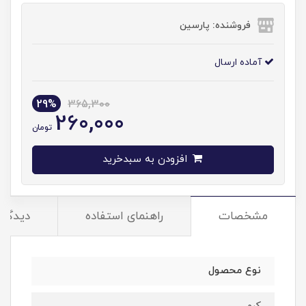
فروشنده: پارسین
آماده ارسال
29%
365,300
260,000
تومان
افزودن به سبدخرید
مشخصات
راهنمای استفاده
دیدگاه‌
نوع محصول