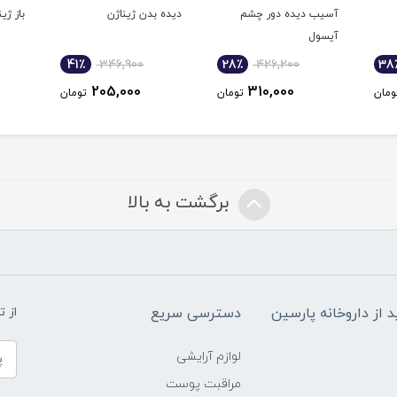
آسیب دیده دور چشم
دیده بدن ژیناژن
باز ژین
آیسول
41٪
346,900
28٪
426,200
38
205,000
310,000
ومان
تومان
تومان
برگشت به بالا
د از داروخانه پارسین
دسترسی سریع
از 
لوازم آرایشی
مراقبت پوست