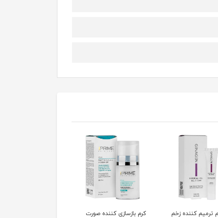
 ترمیم کننده زخم
کرم بازسازی کننده صورت
ژل آلوئه ورا 94 درصد