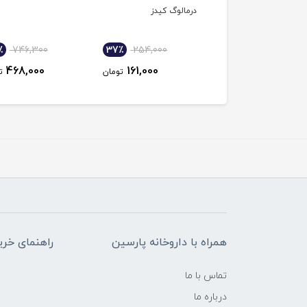
انیکا لافارر
درمالوگ کیدز
٪
746,300
37٪
254,000
37٪
519,500
468,000
161,000
328,000
تومان
تومان
ت
همراه با داروخانه پارسین
راهنمای خری
تماس با ما
درباره ما