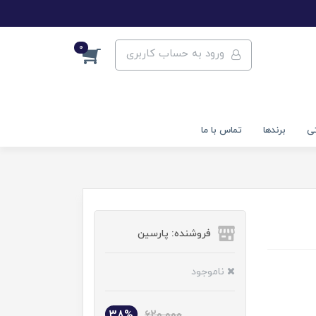
0
ورود به حساب کاربری
تی
برندها
تماس با ما
فروشنده: پارسین
ناموجود
38%
620,000