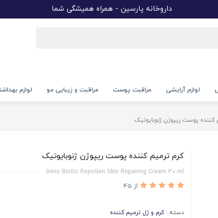
داروخانه پارسین - همراه همیشگی شما
ی
لوازم آرایشی
مراقبت پوست
مراقبت و زیبایی مو
لوازم بهداش
 کننده پوست ریپوژن ژنوبایوتیک
کرم ترمیم کننده پوست ریپوژن ژنوبایوتیک
Geno Biotic RepoGen Skin Repairing Cream 30 ml
از 45
دسته :
کرم و ژل ترمیم کننده