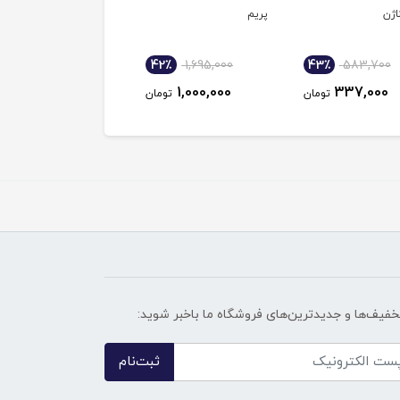
اژن
پریم
گل
36٪
525,000
42٪
1,695,000
43٪
583,700
337,000
1,000,000
337,000
تومان
تومان
توم
تخفیف‌ها و جدیدترین‌های فروشگاه ما باخبر شوید:
ثبت‌نام