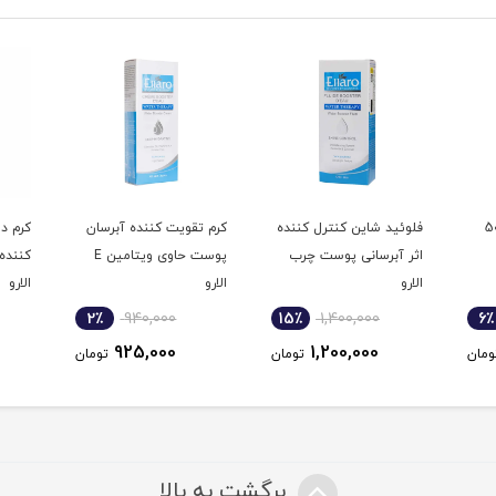
اندولا ایروکس50
فلوئید شاین کنترل کننده
کرم تقویت کننده آبرسان
کرم د
اثر آبرسانی پوست چرب
پوست حاوی ویتامین E
کننده 
الارو
الارو
الارو
2٪
940,000
15٪
1,400,000
6٪
925,000
1,200,000
ومان
تومان
تومان
برگشت به بالا