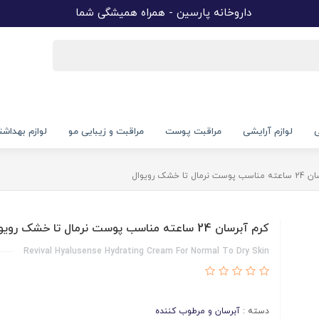
داروخانه پارسین - همراه همیشگی شما
ی
لوازم آرایشی
مراقبت پوست
مراقبت و زیبایی مو
لوازم بهداش
ال تا خشک رویوال
کرم آبرسان 24 ساعته مناسب پوست نرمال تا خشک رویوال
Revival Hyalusense Hydrating Cream For Normal To Dry Skin
دسته :
آبرسان و مرطوب کننده