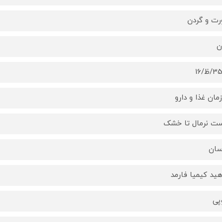
ت و گردن
ن
ظ/16
مان غذا و دارو
ت نرمال تا خشک
سان
هید کیمیا فارمد
پی