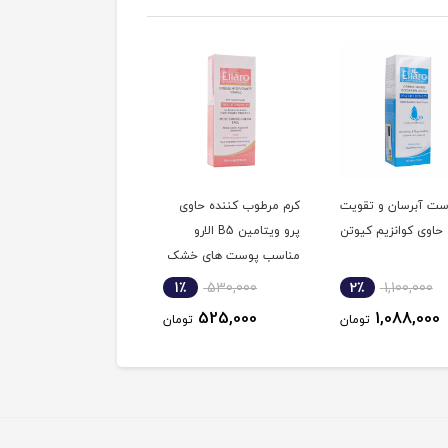
ست آبرسان و تقویت
کرم مرطوب کننده حاوی
لوسیون بدن آبرسان و
حاوی کوانزیم کیوتن
پرو ویتامین B5 الارو
مرطوب کننده حاوی
مناسب پوست‎ های خشک
کوآنزیم Q10 الارو 150
و خیلی خشک
میلی لیتر
1٪
580,000
1٪
530,000
2٪
1,100,000
575,000
525,000
1,088,000
تومان
تومان
توم