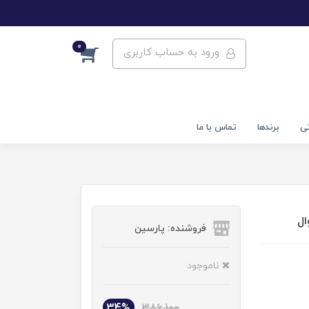
0
ورود به حساب کاربری
تی
برندها
تماس با ما
فروشنده: پارسین
ناموجود
34%
386,100