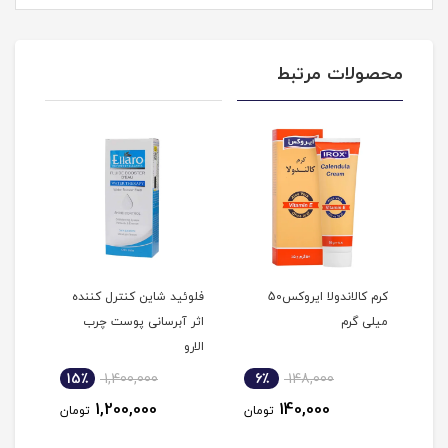
محصولات مرتبط
ضد
کرم کالاندولا ایروکس50
فلوئید شاین کنترل کننده
کرم 
میلی گرم
اثر آبرسانی پوست چرب
پوست 
الارو
15٪
1,400,000
6٪
148,000
1
1,200,000
140,000
مان
تومان
تومان