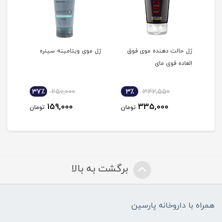
ژل حالت دهنده موی فوق
ژل موی ویتامینه سینره
ژل م
العاده قوی مای
سینر
37٪
250,000
3٪
342,550
4
159,000
335,000
مان
تومان
تومان
برگشت به بالا
همراه با داروخانه پارسین