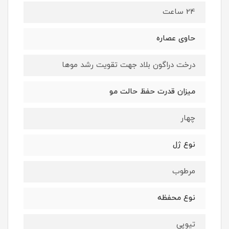
24 ساعت
حاوی عصاره
درخت دراگون بلاد جهت تقویت رشد موها
میزان قدرت حفظ حالت مو
چهار
نوع ژل
مرطوب
نوع محفظه
تیوپی