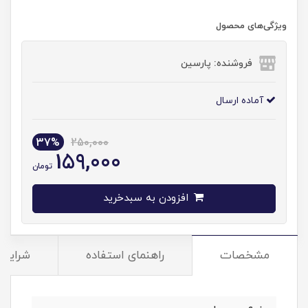
ویژگی‌های محصول
فروشنده: پارسین
آماده ارسال
37%
250,000
159,000
تومان
افزودن به سبدخرید
مشخصات
راهنمای استفاده
شرایط 