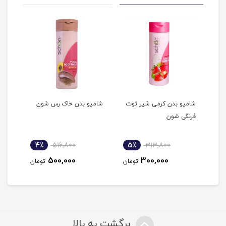
ن
شامپو بدن کرمی شیر توت
شامپو بدن خاک رس شون
ژل ش
فرنگی شون
اسک
4٪
516,800
5٪
313,800
4
500,000
300,000
مان
تومان
تومان
برگشت به بالا