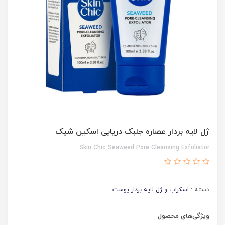
ژل لایه بردار عصاره جلبک دریایی اسکین شیک
Skin Chic Seaweed Pore Cleansing Exfoliator
دسته :
اسکراب و ژل لایه بردار پوست
ویژگی‌های محصول