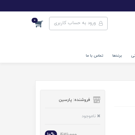
0
ورود به حساب کاربری
تی
برندها
تماس با ما
فروشنده: پارسین
ناموجود
10%
431,000