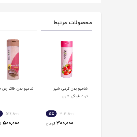
محصولات مرتبط
پو بدن کاپوچینو شون
شامپو بدن کرمی شیر
شامپو بدن خاک رس 
توت فرنگی شون
516,800
5٪
313,800
4٪
516,800
500,000
300,000
500,000
تومان
تومان
ت