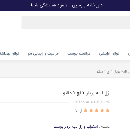
داروخانه پارسین - همراه همیشگی شما
ی
لوازم آرایشی
مراقبت پوست
مراقبت و زیبایی مو
لوازم بهداش
 لایه بردار آ اچ آ دلانو
ژل لایه بردار آ اچ آ دلانو
Delano AHA Gel ۵۰ ml
از 71
دسته :
اسکراب و ژل لایه بردار پوست