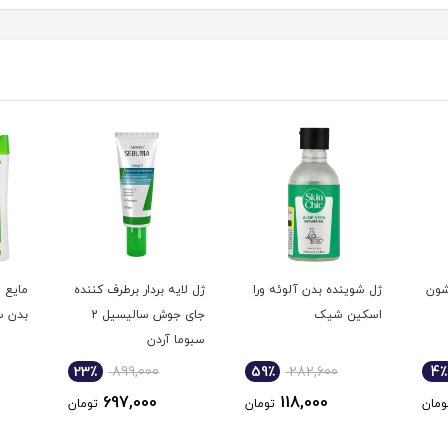
شون
ژل شوینده بدن آلوئه ورا
ژل لایه بردار برطرف کننده
مایع 
اسکین شیک
جای جوش سالیسیل 2
بدن س
سبوما آردن
23٪
899,000
59٪
282,600
4٪
697,000
118,000
ومان
تومان
تومان