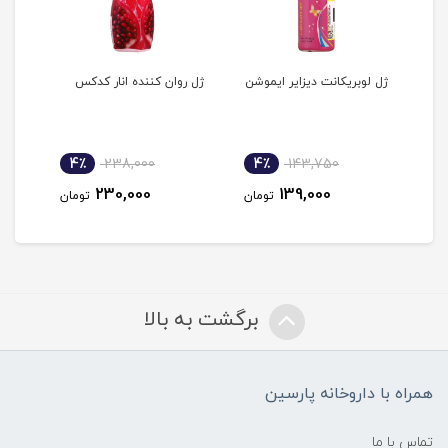
ژل لوبریکانت دیزایر ایموشن
ژل روان کننده انار کدکس
ژل ر
فرن
4٪
238,000
4٪
143,750
4
230,000
139,000
مان
تومان
تومان
برگشت به بالا
همراه با داروخانه پارسین
تماس با ما