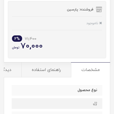
فروشنده: پارسین
ناموجود
2%
71,400
70,000
تومان
مشخصات
راهنمای استفاده
دیدگاه‌
نوع محصول
ژل