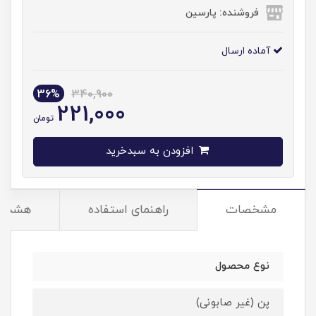
فروشنده: پارسین
آماده ارسال
36%
340,900
221,000
تومان
افزودن به سبدخرید
مشخصات
راهنمای استفاده
هشدار
نوع محصول
پن (غیر صابونی)