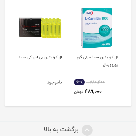
ال کارنیتین 1000 میلی گرم
ال کارنیتین بی اس کی 2000
ال ک
یوروویتال
فورت
ناموجود
نام
62٪
1,280,400
7
489,000
مان
تومان
برگشت به بالا