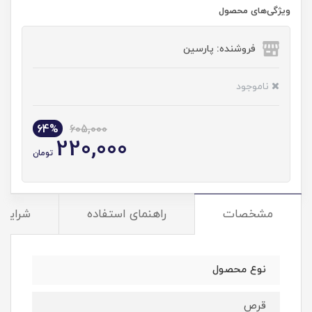
ویژگی‌های محصول
فروشنده: پارسین
ناموجود
64%
605,000
220,000
تومان
مشخصات
راهنمای استفاده
شرایط 
نوع محصول
قرص