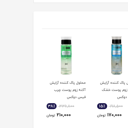
 پاک کننده آرایش
محلول پاک کننده آرایش
محلول پاک کننده آرایش
 زوم پوست خشک
آکنه زوم پوست چرب
صورت 2 لافارر
دوکس
فیس دوکس
29٪
375,900
38٪
336,800
15٪
198,500
270,000
210,000
170,000
تومان
تومان
توم