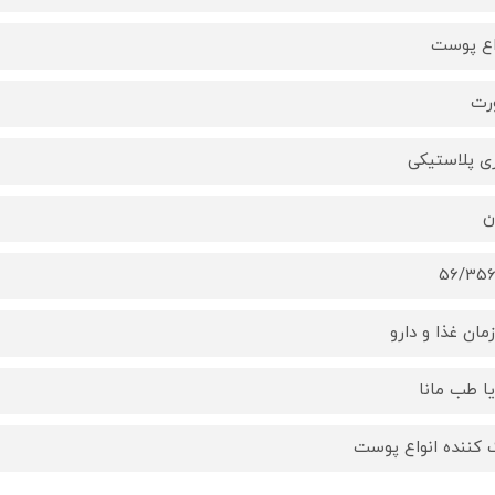
اع پوست
رت
ی پلاستیکی
ن
56/35
مان غذا و دارو
ا طب مانا
 کننده انواع پوست