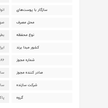
سازگار با پوست‌های
انو
محل مصرف
صو
نوع محفظه
بطر
کشور مبدا برند
ایرا
شماره مجوز
686
صادر کننده مجوز
ساز
شرکت سازنده
سای
گروه
پاک