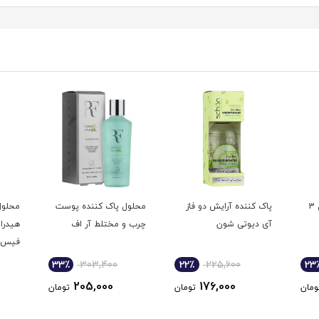
پاک کننده سبو میسل 3
پاک کننده آرایش دو فاز
محلول پاک کننده پوست
محلول
آی دیوتی شون
چرب و مختلط آر اف
هیدرا
فیس 
33٪
303,400
22٪
225,600
23
205,000
176,000
ومان
تومان
تومان