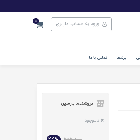
0
ورود به حساب کاربری
تی
برندها
تماس با ما
فروشنده: پارسین
ناموجود
44%
282,800