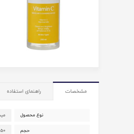
مشخصات
راهنمای استفاده
نوع محصول
میس
حجم
250 میلی‌ل