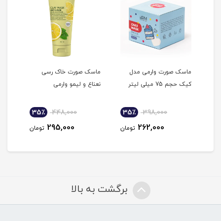
ماسک صورت وارمی مدل
ماسک صورت خاک رسی
ماسک
کیک حجم 75 میلی لیتر
نعناع و لیمو وارمی
عسل
35٪
448,000
35٪
398,000
3
295,000
262,000
مان
تومان
تومان
برگشت به بالا