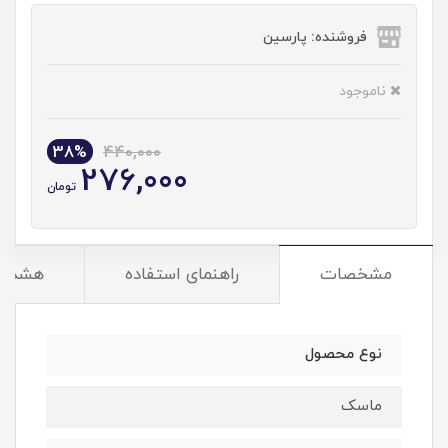
فروشنده: پارسین
ناموجود
38%
440,000
276,000
تومان
مشخصات
راهنمای استفاده
هشدار
نوع محصول
ماسک