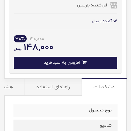
فروشنده: پارسین
آماده ارسال
30%
210,000
148,000
تومان
افزودن به سبدخرید
مشخصات
راهنمای استفاده
هشدار
نوع محصول
شامپو